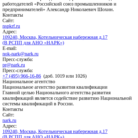
работодателей «Российский союз промышленников и
предпринимателей» Александр Николаевич Шохин.
Контакты
Сайт:
nspkrf.ru
Адрес:
109240, Москва, Котельническая набережная д.17
(В РСПП для АНО «НАРК»)
E-mail:
nok-nark@nark.ru
Пресс-служба:
pr@nark.ru
Пресс-служба:
+7 (495) 966-16-86
(доб. 1019 или 1026)
Национальное агентство
Национальное агентство развития квалификации
Главной целью Национального агентства развития
квалификаций является содействие развитию Национальной
системы квалификаций в России.
Контакты
Сайт:
nark.ru
Адрес:
109240, Москва, Котельническая набережная д.17
(В РСПП для АНО «НАРК»)