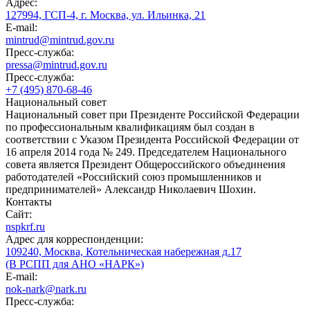
Адрес:
127994, ГСП-4, г. Москва, ул. Ильинка, 21
E-mail:
mintrud@mintrud.gov.ru
Пресс-служба:
pressa@mintrud.gov.ru
Пресс-служба:
+7 (495) 870-68-46
Национальный совет
Национальный совет при Президенте Российской Федерации
по профессиональным квалификациям был создан в
соответствии с Указом Президента Российской Федерации от
16 апреля 2014 года № 249. Председателем Национального
совета является Президент Общероссийского объединения
работодателей «Российский союз промышленников и
предпринимателей» Александр Николаевич Шохин.
Контакты
Сайт:
nspkrf.ru
Адрес для корреспонденции:
109240, Москва, Котельническая набережная д.17
(В РСПП для АНО «НАРК»)
E-mail:
nok-nark@nark.ru
Пресс-служба: