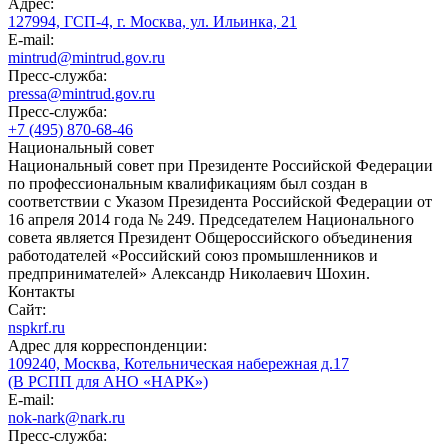
Адрес:
127994, ГСП-4, г. Москва, ул. Ильинка, 21
E-mail:
mintrud@mintrud.gov.ru
Пресс-служба:
pressa@mintrud.gov.ru
Пресс-служба:
+7 (495) 870-68-46
Национальный совет
Национальный совет при Президенте Российской Федерации
по профессиональным квалификациям был создан в
соответствии с Указом Президента Российской Федерации от
16 апреля 2014 года № 249. Председателем Национального
совета является Президент Общероссийского объединения
работодателей «Российский союз промышленников и
предпринимателей» Александр Николаевич Шохин.
Контакты
Сайт:
nspkrf.ru
Адрес для корреспонденции:
109240, Москва, Котельническая набережная д.17
(В РСПП для АНО «НАРК»)
E-mail:
nok-nark@nark.ru
Пресс-служба: