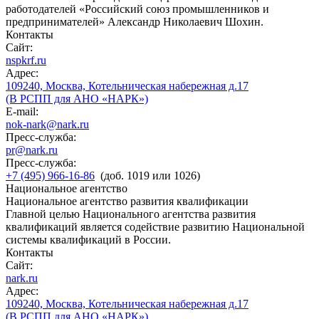
работодателей «Российский союз промышленников и
предпринимателей» Александр Николаевич Шохин.
Контакты
Сайт:
nspkrf.ru
Адрес:
109240, Москва, Котельническая набережная д.17
(В РСПП для АНО «НАРК»)
E-mail:
nok-nark@nark.ru
Пресс-служба:
pr@nark.ru
Пресс-служба:
+7 (495) 966-16-86
(доб. 1019 или 1026)
Национальное агентство
Национальное агентство развития квалификации
Главной целью Национального агентства развития
квалификаций является содействие развитию Национальной
системы квалификаций в России.
Контакты
Сайт:
nark.ru
Адрес:
109240, Москва, Котельническая набережная д.17
(В РСПП для АНО «НАРК»)