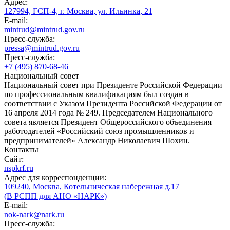
Адрес:
127994, ГСП-4, г. Москва, ул. Ильинка, 21
E-mail:
mintrud@mintrud.gov.ru
Пресс-служба:
pressa@mintrud.gov.ru
Пресс-служба:
+7 (495) 870-68-46
Национальный совет
Национальный совет при Президенте Российской Федерации
по профессиональным квалификациям был создан в
соответствии с Указом Президента Российской Федерации от
16 апреля 2014 года № 249. Председателем Национального
совета является Президент Общероссийского объединения
работодателей «Российский союз промышленников и
предпринимателей» Александр Николаевич Шохин.
Контакты
Сайт:
nspkrf.ru
Адрес для корреспонденции:
109240, Москва, Котельническая набережная д.17
(В РСПП для АНО «НАРК»)
E-mail:
nok-nark@nark.ru
Пресс-служба: