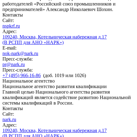
работодателей «Российский союз промышленников и
предпринимателей» Александр Николаевич Шохин.
Контакты
Сайт:
nspkrf.ru
Адрес:
109240, Москва, Котельническая набережная д.17
(В РСПП для АНО «НАРК»)
E-mail:
nok-nark@nark.ru
Пресс-служба:
pr@nark.ru
Пресс-служба:
+7 (495) 966-16-86
(доб. 1019 или 1026)
Национальное агентство
Национальное агентство развития квалификации
Главной целью Национального агентства развития
квалификаций является содействие развитию Национальной
системы квалификаций в России.
Контакты
Сайт:
nark.ru
Адрес:
109240, Москва, Котельническая набережная д.17
(В РСПП для АНО «НАРК»)