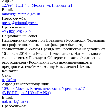
Адрес:
127994, ГСП-4, г. Москва, ул. Ильинка, 21
E-mail:
mintrud@mintrud.gov.ru
Пресс-служба:
pressa@mintrud.gov.ru
Пресс-служба:
+7 (495) 870-68-46
Национальный совет
Национальный совет при Президенте Российской Федерации
по профессиональным квалификациям был создан в
соответствии с Указом Президента Российской Федерации от
16 апреля 2014 года № 249. Председателем Национального
совета является Президент Общероссийского объединения
работодателей «Российский союз промышленников и
предпринимателей» Александр Николаевич Шохин.
Контакты
Сайт:
nspkrf.ru
Адрес для корреспонденции:
109240, Москва, Котельническая набережная д.17
(В РСПП для АНО «НАРК»)
E-mail:
nok-nark@nark.ru
Пресс-служба: