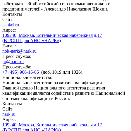
работодателей «Российский союз промышленников и
предпринимателей» Александр Николаевич Шохин.
Контакты
Сайт:
nspkrf.ru
Адрес:
109240, Москва, Котельническая набережная д.17
(В РСПП для АНО «НАРК»)
E-mail:
nok-nark@nark.ru
Пресс-служба:
pr@nark.ru
Пресс-служба:
+7 (495) 966-16-86
(доб. 1019 или 1026)
Национальное агентство
Национальное агентство развития квалификации
Главной целью Национального агентства развития
квалификаций является содействие развитию Национальной
системы квалификаций в России.
Контакты
Сайт:
nark.ru
Адрес:
109240, Москва, Котельническая набережная д.17
(В РСПП для АНО «НАРК»)