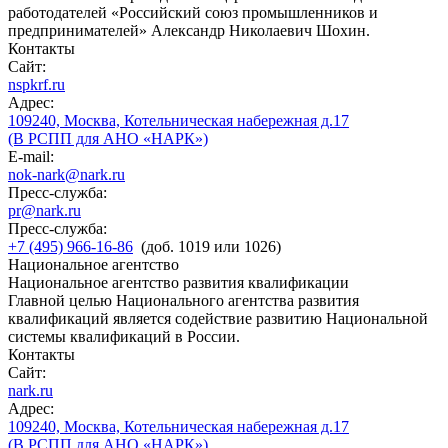
работодателей «Российский союз промышленников и
предпринимателей» Александр Николаевич Шохин.
Контакты
Сайт:
nspkrf.ru
Адрес:
109240, Москва, Котельническая набережная д.17
(В РСПП для АНО «НАРК»)
E-mail:
nok-nark@nark.ru
Пресс-служба:
pr@nark.ru
Пресс-служба:
+7 (495) 966-16-86
(доб. 1019 или 1026)
Национальное агентство
Национальное агентство развития квалификации
Главной целью Национального агентства развития
квалификаций является содействие развитию Национальной
системы квалификаций в России.
Контакты
Сайт:
nark.ru
Адрес:
109240, Москва, Котельническая набережная д.17
(В РСПП для АНО «НАРК»)