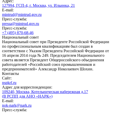
Адрес:
127994, ГСП-4, г. Москва, ул. Ильинка, 21
E-mail:
mintrud@mintrud.gov.ru
Пресс-служба:
pressa@mintrud.gov.ru
Пресс-служба:
+7 (495) 870-68-46
Национальный совет
Национальный совет при Президенте Российской Федерации
по профессиональным квалификациям был создан в
соответствии с Указом Президента Российской Федерации от
16 апреля 2014 года № 249. Председателем Национального
совета является Президент Общероссийского объединения
работодателей «Российский союз промышленников и
предпринимателей» Александр Николаевич Шохин.
Контакты
Сайт:
nspkrf.ru
Адрес для корреспонденции:
109240, Москва, Котельническая набережная д.17
(В РСПП для АНО «НАРК»)
E-mail:
nok-nark@nark.ru
Пресс-служба: