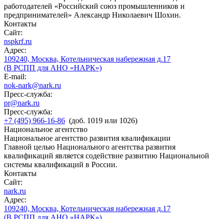
работодателей «Российский союз промышленников и
предпринимателей» Александр Николаевич Шохин.
Контакты
Сайт:
nspkrf.ru
Адрес:
109240, Москва, Котельническая набережная д.17
(В РСПП для АНО «НАРК»)
E-mail:
nok-nark@nark.ru
Пресс-служба:
pr@nark.ru
Пресс-служба:
+7 (495) 966-16-86
(доб. 1019 или 1026)
Национальное агентство
Национальное агентство развития квалификации
Главной целью Национального агентства развития
квалификаций является содействие развитию Национальной
системы квалификаций в России.
Контакты
Сайт:
nark.ru
Адрес:
109240, Москва, Котельническая набережная д.17
(В РСПП для АНО «НАРК»)