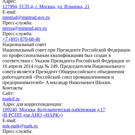
Адрес:
127994, ГСП-4, г. Москва, ул. Ильинка, 21
E-mail:
mintrud@mintrud.gov.ru
Пресс-служба:
pressa@mintrud.gov.ru
Пресс-служба:
+7 (495) 870-68-46
Национальный совет
Национальный совет при Президенте Российской Федерации
по профессиональным квалификациям был создан в
соответствии с Указом Президента Российской Федерации от
16 апреля 2014 года № 249. Председателем Национального
совета является Президент Общероссийского объединения
работодателей «Российский союз промышленников и
предпринимателей» Александр Николаевич Шохин.
Контакты
Сайт:
nspkrf.ru
Адрес для корреспонденции:
109240, Москва, Котельническая набережная д.17
(В РСПП для АНО «НАРК»)
E-mail:
nok-nark@nark.ru
Пресс-служба: