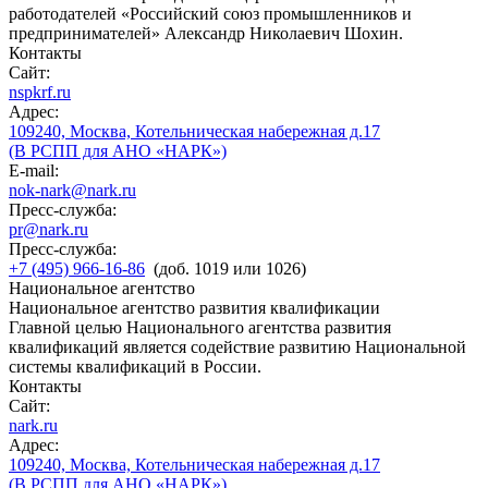
работодателей «Российский союз промышленников и
предпринимателей» Александр Николаевич Шохин.
Контакты
Сайт:
nspkrf.ru
Адрес:
109240, Москва, Котельническая набережная д.17
(В РСПП для АНО «НАРК»)
E-mail:
nok-nark@nark.ru
Пресс-служба:
pr@nark.ru
Пресс-служба:
+7 (495) 966-16-86
(доб. 1019 или 1026)
Национальное агентство
Национальное агентство развития квалификации
Главной целью Национального агентства развития
квалификаций является содействие развитию Национальной
системы квалификаций в России.
Контакты
Сайт:
nark.ru
Адрес:
109240, Москва, Котельническая набережная д.17
(В РСПП для АНО «НАРК»)