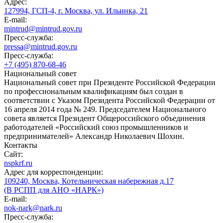
Адрес:
127994, ГСП-4, г. Москва, ул. Ильинка, 21
E-mail:
mintrud@mintrud.gov.ru
Пресс-служба:
pressa@mintrud.gov.ru
Пресс-служба:
+7 (495) 870-68-46
Национальный совет
Национальный совет при Президенте Российской Федерации
по профессиональным квалификациям был создан в
соответствии с Указом Президента Российской Федерации от
16 апреля 2014 года № 249. Председателем Национального
совета является Президент Общероссийского объединения
работодателей «Российский союз промышленников и
предпринимателей» Александр Николаевич Шохин.
Контакты
Сайт:
nspkrf.ru
Адрес для корреспонденции:
109240, Москва, Котельническая набережная д.17
(В РСПП для АНО «НАРК»)
E-mail:
nok-nark@nark.ru
Пресс-служба: