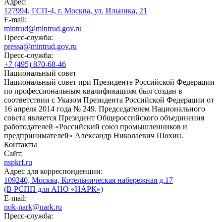
Адрес:
127994, ГСП-4, г. Москва, ул. Ильинка, 21
E-mail:
mintrud@mintrud.gov.ru
Пресс-служба:
pressa@mintrud.gov.ru
Пресс-служба:
+7 (495) 870-68-46
Национальный совет
Национальный совет при Президенте Российской Федерации
по профессиональным квалификациям был создан в
соответствии с Указом Президента Российской Федерации от
16 апреля 2014 года № 249. Председателем Национального
совета является Президент Общероссийского объединения
работодателей «Российский союз промышленников и
предпринимателей» Александр Николаевич Шохин.
Контакты
Сайт:
nspkrf.ru
Адрес для корреспонденции:
109240, Москва, Котельническая набережная д.17
(В РСПП для АНО «НАРК»)
E-mail:
nok-nark@nark.ru
Пресс-служба: