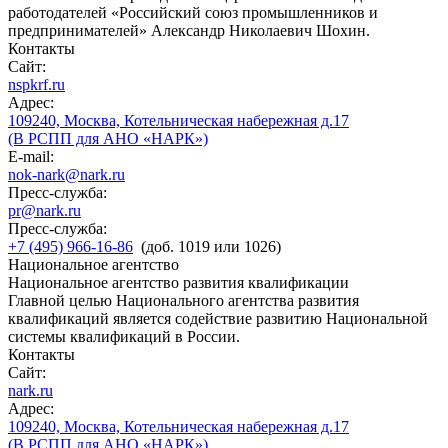
работодателей «Российский союз промышленников и
предпринимателей» Александр Николаевич Шохин.
Контакты
Сайт:
nspkrf.ru
Адрес:
109240, Москва, Котельническая набережная д.17
(В РСПП для АНО «НАРК»)
E-mail:
nok-nark@nark.ru
Пресс-служба:
pr@nark.ru
Пресс-служба:
+7 (495) 966-16-86
(доб. 1019 или 1026)
Национальное агентство
Национальное агентство развития квалификации
Главной целью Национального агентства развития
квалификаций является содействие развитию Национальной
системы квалификаций в России.
Контакты
Сайт:
nark.ru
Адрес:
109240, Москва, Котельническая набережная д.17
(В РСПП для АНО «НАРК»)