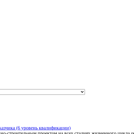
казчика (6 уровень квалификации)
о-строительным проектом на всех стадиях жизненного цикла об