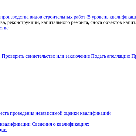
производства видов строительных работ (5 уровень квалификац
ва, реконструкции, капитального ремонта, сноса объектов капит
стве
и
Проверить свидетельство или заключение
Подать апелляцию
П
еста проведения независимой оценки квалификаций
 квалификации
Сведения о квалификациях
ции