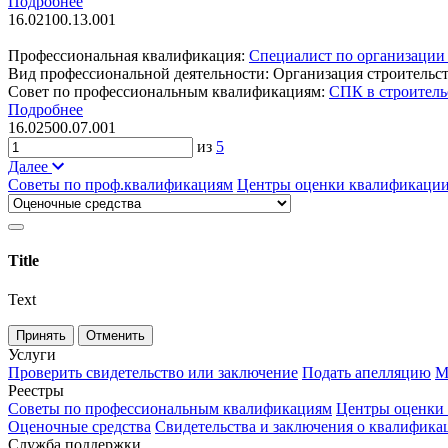
Подробнее
16.02100.13.001
Профессиональная квалификация:
Специалист по организации 
Вид профессиональной деятельности:
Организация строительст
Совет по профессиональным квалификациям:
СПК в строитель
Подробнее
16.02500.07.001
из
5
Далее
Советы по проф.квалификациям
Центры оценки квалификаци
Title
Text
Принять
Отменить
Услуги
Проверить свидетельство или заключение
Подать апелляцию
М
Реестры
Советы по профессиональным квалификациям
Центры оценки
Оценочные средства
Свидетельства и заключения о квалифика
Служба поддержки