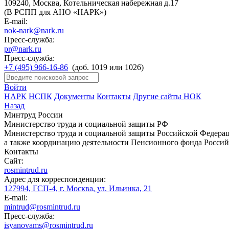
109240, Москва, Котельническая набережная д.17
(В РСПП для АНО «НАРК»)
E-mail:
nok-nark@nark.ru
Пресс-служба:
pr@nark.ru
Пресс-служба:
+7 (495) 966-16-86
(доб. 1019 или 1026)
Войти
НАРК
НСПК
Документы
Контакты
Другие сайты НОК
Назад
Минтруд России
Министерство труда и социальной защиты РФ
Министерство труда и социальной защиты Российской Федераци
а также координацию деятельности Пенсионного фонда Россий
Контакты
Сайт:
rosmintrud.ru
Адрес для корреспонденции:
127994, ГСП-4, г. Москва, ул. Ильинка, 21
E-mail:
mintrud@rosmintrud.ru
Пресс-служба:
isyanovams@rosmintrud.ru