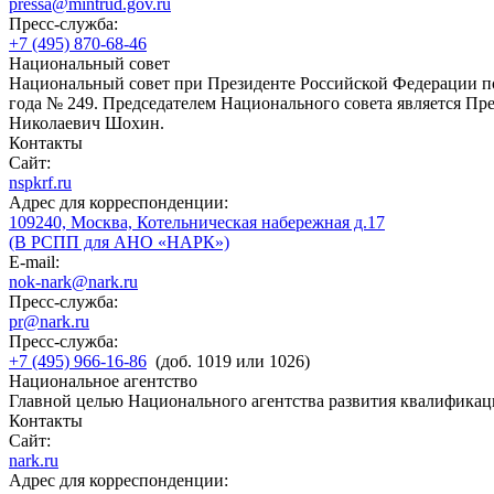
pressa@mintrud.gov.ru
Пресс-служба:
+7 (495) 870-68-46
Национальный совет
Национальный совет при Президенте Российской Федерации по
года № 249. Председателем Национального совета является П
Николаевич Шохин.
Контакты
Сайт:
nspkrf.ru
Адрес для корреспонденции:
109240, Москва, Котельническая набережная д.17
(В РСПП для АНО «НАРК»)
E-mail:
nok-nark@nark.ru
Пресс-служба:
pr@nark.ru
Пресс-служба:
+7 (495) 966-16-86
(доб. 1019 или 1026)
Национальное агентство
Главной целью Национального агентства развития квалификац
Контакты
Сайт:
nark.ru
Адрес для корреспонденции: