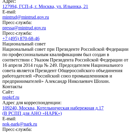
Адрес:
127994, ГСП-4, г. Москва, ул. Ильинка, 21
E-mail:
mintrud@mintrud.gov.ru
Пресс-служба:
pressa@mintrud.gov.ru
Пресс-служба:
+7 (495) 870-68-46
Национальный совет
Национальный совет при Президенте Российской Федерации
по профессиональным квалификациям был создан в
соответствии с Указом Президента Российской Федерации от
16 апреля 2014 года № 249. Председателем Национального
совета является Президент Общероссийского объединения
работодателей «Российский союз промышленников и
предпринимателей» Александр Николаевич Шохин.
Контакты
Сайт:
nspkrf.ru
Адрес для корреспонденции:
109240, Москва, Котельническая набережная д.17
(В РСПП для АНО «НАРК»)
E-mail:
nok-nark@nark.ru
Пресс-служба: