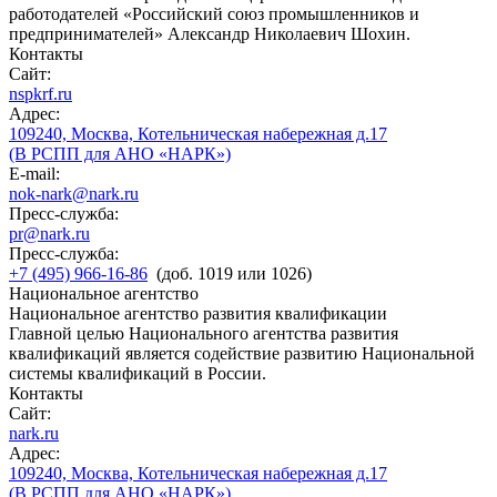
работодателей «Российский союз промышленников и
предпринимателей» Александр Николаевич Шохин.
Контакты
Сайт:
nspkrf.ru
Адрес:
109240, Москва, Котельническая набережная д.17
(В РСПП для АНО «НАРК»)
E-mail:
nok-nark@nark.ru
Пресс-служба:
pr@nark.ru
Пресс-служба:
+7 (495) 966-16-86
(доб. 1019 или 1026)
Национальное агентство
Национальное агентство развития квалификации
Главной целью Национального агентства развития
квалификаций является содействие развитию Национальной
системы квалификаций в России.
Контакты
Сайт:
nark.ru
Адрес:
109240, Москва, Котельническая набережная д.17
(В РСПП для АНО «НАРК»)