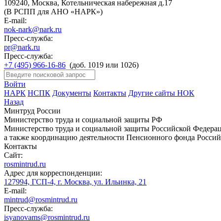
109240, Москва, Котельническая набережная д.17
(В РСПП для АНО «НАРК»)
E-mail:
nok-nark@nark.ru
Пресс-служба:
pr@nark.ru
Пресс-служба:
+7 (495) 966-16-86
(доб. 1019 или 1026)
Войти
НАРК
НСПК
Документы
Контакты
Другие сайты НОК
Назад
Минтруд России
Министерство труда и социальной защиты РФ
Министерство труда и социальной защиты Российской Федераци
а также координацию деятельности Пенсионного фонда Россий
Контакты
Сайт:
rosmintrud.ru
Адрес для корреспонденции:
127994, ГСП-4, г. Москва, ул. Ильинка, 21
E-mail:
mintrud@rosmintrud.ru
Пресс-служба:
isyanovams@rosmintrud.ru