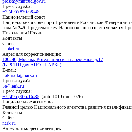
pressa@mintrud.gov.ru
Пресс-служба:
+7 (495) 870-68-46
Национальный совет
Национальный совет при Президенте Российской Федерации по
года № 249. Председателем Национального совета является П
Николаевич Шохин.
Контакты
Сайт:
nspkrf.ru
Адрес для корреспонденции:
109240, Москва, Котельническая набережная д.17
(В РСПП для АНО «НАРК»)
E-mail:
nok-nark@nark.ru
Пресс-служба:
pr@nark.ru
Пресс-служба:
+7 (495) 966-16-86
(доб. 1019 или 1026)
Национальное агентство
Главной целью Национального агентства развития квалификац
Контакты
Сайт:
nark.ru
Адрес для корреспонденции: