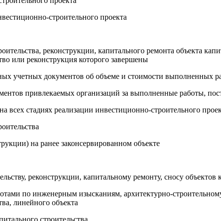
строительного проекта
нвестиционно-строительного проекта
оительства, реконструкции, капитального ремонта объекта капит
ство или реконструкция которого завершены
чных учетных документов об объеме и стоимости выполненных р
ументов привлекаемых организаций за выполненные работы, по
 на всех стадиях реализации инвестиционно-строительного прое
роительства
трукции) на ранее законсервированном объекте
тельству, реконструкции, капитальному ремонту, сносу объектов
ботами по инженерным изысканиям, архитектурно-строительному
тва, линейного объекта
питального строительства