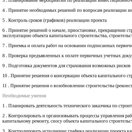
3 . Планирование мероприятий по реализации инвестиционно-
4 . Принятие необходимых решений по вопросам реализации и
5 . Контроль сроков (графиков) реализации проекта
6 . Принятие решений о начале, приостановке, прекращении стр
эксплуатацию объекта капитального строительства, строитель
7 . Приемка и оплата работ на основании подписанных перви
8 . Проверка предъявленных к оплате первичных учетных док
9 . Подготовка документов для страхования возможных рисков
10 . Принятие решения о консервации объекта капитального ст
11 . Принятие решения о возобновлении строительства (реконс
Необходимые умения
1 . Планировать деятельность технического заказчика по строи
2 . Контролировать и организовывать процессы управления ра
капитальному ремонту, сносу объекта капитального строительс
3 . Контролировать исполнение графика реализации проекта ка