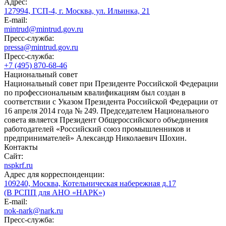
Адрес:
127994, ГСП-4, г. Москва, ул. Ильинка, 21
E-mail:
mintrud@mintrud.gov.ru
Пресс-служба:
pressa@mintrud.gov.ru
Пресс-служба:
+7 (495) 870-68-46
Национальный совет
Национальный совет при Президенте Российской Федерации
по профессиональным квалификациям был создан в
соответствии с Указом Президента Российской Федерации от
16 апреля 2014 года № 249. Председателем Национального
совета является Президент Общероссийского объединения
работодателей «Российский союз промышленников и
предпринимателей» Александр Николаевич Шохин.
Контакты
Сайт:
nspkrf.ru
Адрес для корреспонденции:
109240, Москва, Котельническая набережная д.17
(В РСПП для АНО «НАРК»)
E-mail:
nok-nark@nark.ru
Пресс-служба: