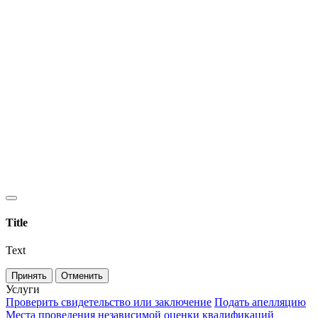
Title
Text
Принять
Отменить
Услуги
Проверить свидетельство или заключение
Подать апелляцию
Места проведения независимой оценки квалификаций