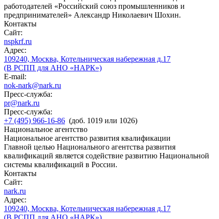
работодателей «Российский союз промышленников и
предпринимателей» Александр Николаевич Шохин.
Контакты
Сайт:
nspkrf.ru
Адрес:
109240, Москва, Котельническая набережная д.17
(В РСПП для АНО «НАРК»)
E-mail:
nok-nark@nark.ru
Пресс-служба:
pr@nark.ru
Пресс-служба:
+7 (495) 966-16-86
(доб. 1019 или 1026)
Национальное агентство
Национальное агентство развития квалификации
Главной целью Национального агентства развития
квалификаций является содействие развитию Национальной
системы квалификаций в России.
Контакты
Сайт:
nark.ru
Адрес:
109240, Москва, Котельническая набережная д.17
(В РСПП для АНО «НАРК»)