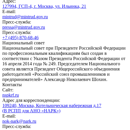
Адрес:
127994, ГСП-4, г. Москва, ул. Ильинка, 21
E-mail:
mintrud@mintrud.gov.ru
Пресс-служба:
pressa@mintrud.gov.ru
Пресс-служба:
+7 (495) 870-68-46
Национальный совет
Национальный совет при Президенте Российской Федерации
по профессиональным квалификациям был создан в
соответствии с Указом Президента Российской Федерации от
16 апреля 2014 года № 249. Председателем Национального
совета является Президент Общероссийского объединения
работодателей «Российский союз промышленников и
предпринимателей» Александр Николаевич Шохин.
Контакты
Сайт:
nspkrf.ru
Адрес для корреспонденции:
109240, Москва, Котельническая набережная д.17
(В РСПП для АНО «НАРК»)
E-mail:
nok-nark@nark.ru
Пресс-служба: