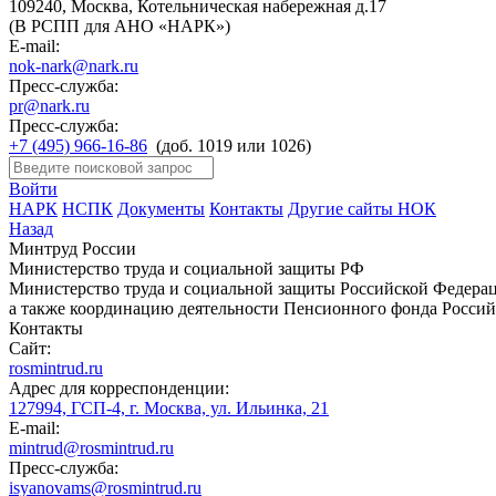
109240, Москва, Котельническая набережная д.17
(В РСПП для АНО «НАРК»)
E-mail:
nok-nark@nark.ru
Пресс-служба:
pr@nark.ru
Пресс-служба:
+7 (495) 966-16-86
(доб. 1019 или 1026)
Войти
НАРК
НСПК
Документы
Контакты
Другие сайты НОК
Назад
Минтруд России
Министерство труда и социальной защиты РФ
Министерство труда и социальной защиты Российской Федераци
а также координацию деятельности Пенсионного фонда Россий
Контакты
Сайт:
rosmintrud.ru
Адрес для корреспонденции:
127994, ГСП-4, г. Москва, ул. Ильинка, 21
E-mail:
mintrud@rosmintrud.ru
Пресс-служба:
isyanovams@rosmintrud.ru