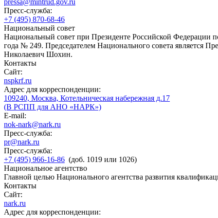
pressa@mintrud.gov.ru
Пресс-служба:
+7 (495) 870-68-46
Национальный совет
Национальный совет при Президенте Российской Федерации по
года № 249. Председателем Национального совета является П
Николаевич Шохин.
Контакты
Сайт:
nspkrf.ru
Адрес для корреспонденции:
109240, Москва, Котельническая набережная д.17
(В РСПП для АНО «НАРК»)
E-mail:
nok-nark@nark.ru
Пресс-служба:
pr@nark.ru
Пресс-служба:
+7 (495) 966-16-86
(доб. 1019 или 1026)
Национальное агентство
Главной целью Национального агентства развития квалификац
Контакты
Сайт:
nark.ru
Адрес для корреспонденции: