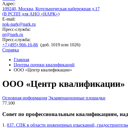
Адрес:
109240, Москва, Котельническая набережная д.17
(В РСПП для АНО «НАРК»)
E-mail:
nok-nark@nark.ru
Пресс-служба:
pr@nark.ru
Пресс-служба:
+7 (495) 966-16-86
(доб. 1019 или 1026)
Справка
Главная
Центры оценки квалификаций
ООО «Центр квалификации»
ООО «Центр квалификации»
Основная информация
Экзаменационные площадки
77.100
Совет по профессиональным квалификациям, на
1.
037. СПК в области инженерных изысканий, градостроительс