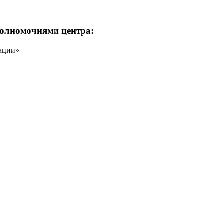
полномочиями центра:
ации»