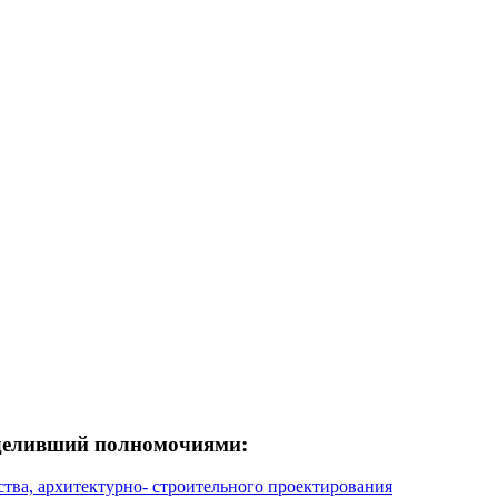
деливший полномочиями:
тва, архитектурно- строительного проектирования