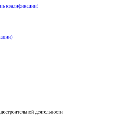
ень квалификации)
кации)
адостроительной деятельности