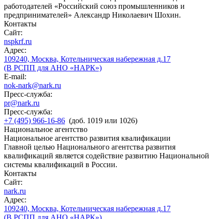
работодателей «Российский союз промышленников и
предпринимателей» Александр Николаевич Шохин.
Контакты
Сайт:
nspkrf.ru
Адрес:
109240, Москва, Котельническая набережная д.17
(В РСПП для АНО «НАРК»)
E-mail:
nok-nark@nark.ru
Пресс-служба:
pr@nark.ru
Пресс-служба:
+7 (495) 966-16-86
(доб. 1019 или 1026)
Национальное агентство
Национальное агентство развития квалификации
Главной целью Национального агентства развития
квалификаций является содействие развитию Национальной
системы квалификаций в России.
Контакты
Сайт:
nark.ru
Адрес:
109240, Москва, Котельническая набережная д.17
(В РСПП для АНО «НАРК»)