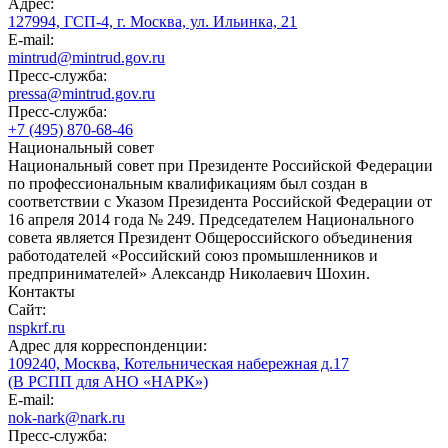
Адрес:
127994, ГСП-4, г. Москва, ул. Ильинка, 21
E-mail:
mintrud@mintrud.gov.ru
Пресс-служба:
pressa@mintrud.gov.ru
Пресс-служба:
+7 (495) 870-68-46
Национальный совет
Национальный совет при Президенте Российской Федерации
по профессиональным квалификациям был создан в
соответствии с Указом Президента Российской Федерации от
16 апреля 2014 года № 249. Председателем Национального
совета является Президент Общероссийского объединения
работодателей «Российский союз промышленников и
предпринимателей» Александр Николаевич Шохин.
Контакты
Сайт:
nspkrf.ru
Адрес для корреспонденции:
109240, Москва, Котельническая набережная д.17
(В РСПП для АНО «НАРК»)
E-mail:
nok-nark@nark.ru
Пресс-служба: