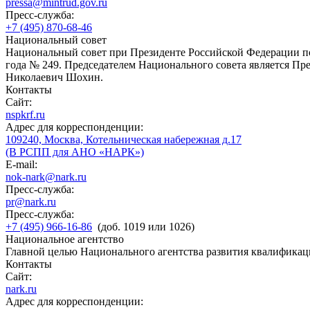
pressa@mintrud.gov.ru
Пресс-служба:
+7 (495) 870-68-46
Национальный совет
Национальный совет при Президенте Российской Федерации по
года № 249. Председателем Национального совета является П
Николаевич Шохин.
Контакты
Сайт:
nspkrf.ru
Адрес для корреспонденции:
109240, Москва, Котельническая набережная д.17
(В РСПП для АНО «НАРК»)
E-mail:
nok-nark@nark.ru
Пресс-служба:
pr@nark.ru
Пресс-служба:
+7 (495) 966-16-86
(доб. 1019 или 1026)
Национальное агентство
Главной целью Национального агентства развития квалификац
Контакты
Сайт:
nark.ru
Адрес для корреспонденции: