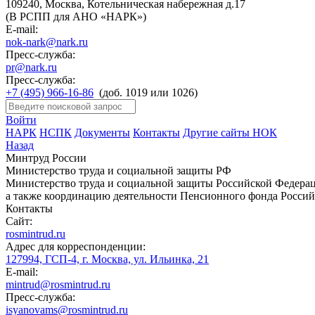
109240, Москва, Котельническая набережная д.17
(В РСПП для АНО «НАРК»)
E-mail:
nok-nark@nark.ru
Пресс-служба:
pr@nark.ru
Пресс-служба:
+7 (495) 966-16-86
(доб. 1019 или 1026)
Войти
НАРК
НСПК
Документы
Контакты
Другие сайты НОК
Назад
Минтруд России
Министерство труда и социальной защиты РФ
Министерство труда и социальной защиты Российской Федераци
а также координацию деятельности Пенсионного фонда Россий
Контакты
Сайт:
rosmintrud.ru
Адрес для корреспонденции:
127994, ГСП-4, г. Москва, ул. Ильинка, 21
E-mail:
mintrud@rosmintrud.ru
Пресс-служба:
isyanovams@rosmintrud.ru