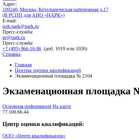
Адрес:
109240, Москва, Котельническая набережная д.17
(В РСПП для АНО «НАРК»)
E-mail:
nok-nark@nark.ru
Пресс-служба:
pr@nark.ru
Пресс-служба:
+7 (495) 966-16-86
(доб. 1019 или 1026)
Справка
Главная
Центры оценки квалификаций
Экзаменационная площадка № 2104
Экзаменационная площадка 
Основная информация
На карте
77.100.66.44
Центр оценки квалификаций:
ООО «Центр квалификации»