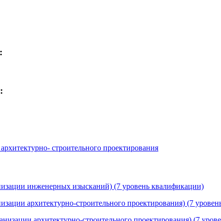
:
:
 архитектурно- строительного проектирования
анизации инженерных изысканий) (7 уровень квалификации)
низации архитектурно-строительного проектирования) (7 урове
рганизации архитектурно-строительного проектирования) (7 уров