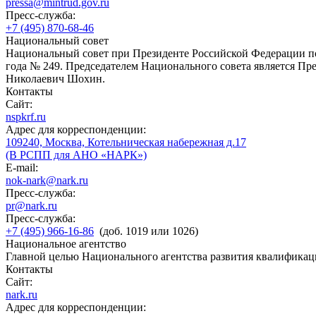
pressa@mintrud.gov.ru
Пресс-служба:
+7 (495) 870-68-46
Национальный совет
Национальный совет при Президенте Российской Федерации по
года № 249. Председателем Национального совета является П
Николаевич Шохин.
Контакты
Сайт:
nspkrf.ru
Адрес для корреспонденции:
109240, Москва, Котельническая набережная д.17
(В РСПП для АНО «НАРК»)
E-mail:
nok-nark@nark.ru
Пресс-служба:
pr@nark.ru
Пресс-служба:
+7 (495) 966-16-86
(доб. 1019 или 1026)
Национальное агентство
Главной целью Национального агентства развития квалификац
Контакты
Сайт:
nark.ru
Адрес для корреспонденции: