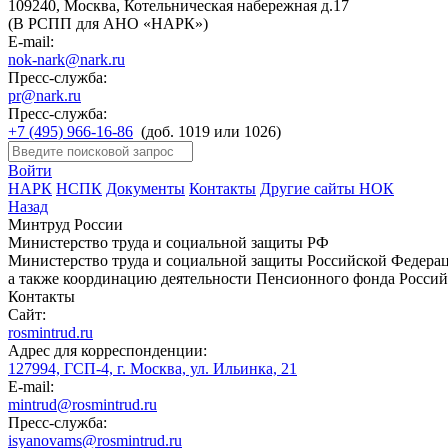
109240, Москва, Котельническая набережная д.17
(В РСПП для АНО «НАРК»)
E-mail:
nok-nark@nark.ru
Пресс-служба:
pr@nark.ru
Пресс-служба:
+7 (495) 966-16-86
(доб. 1019 или 1026)
Войти
НАРК
НСПК
Документы
Контакты
Другие сайты НОК
Назад
Минтруд России
Министерство труда и социальной защиты РФ
Министерство труда и социальной защиты Российской Федераци
а также координацию деятельности Пенсионного фонда Россий
Контакты
Сайт:
rosmintrud.ru
Адрес для корреспонденции:
127994, ГСП-4, г. Москва, ул. Ильинка, 21
E-mail:
mintrud@rosmintrud.ru
Пресс-служба:
isyanovams@rosmintrud.ru