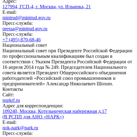
Адрес:
127994, ГСП-4, г. Москва, ул. Ильинка, 21
E-mail:
mintrud@mintrud.gov.ru
Пресс-служба:
pressa@mintrud.gov.ru
Пресс-служба:
+7 (495) 870-68-46
Национальный совет
Национальный совет при Президенте Российской Федерации
по профессиональным квалификациям был создан в
соответствии с Указом Президента Российской Федерации от
16 апреля 2014 года № 249. Председателем Национального
совета является Президент Общероссийского объединения
работодателей «Российский союз промышленников и
предпринимателей» Александр Николаевич Шохин.
Контакты
Сайт:
nspkrf.ru
Адрес для корреспонденции:
109240, Москва, Котельническая набережная д.17
(В РСПП для АНО «НАРК»)
E-mail:
nok-nark@nark.ru
Пресс-служба: