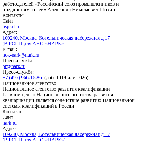
работодателей «Российский союз промышленников и
предпринимателей» Александр Николаевич Шохин.
Контакты
Сайт:
nspkrf.ru
Адрес:
109240, Москва, Котельническая набережная д.17
(В РСПП для АНО «НАРК»)
E-mail:
nok-nark@nark.ru
Пресс-служба:
pr@nark.ru
Пресс-служба:
+7 (495) 966-16-86
(доб. 1019 или 1026)
Национальное агентство
Национальное агентство развития квалификации
Главной целью Национального агентства развития
квалификаций является содействие развитию Национальной
системы квалификаций в России.
Контакты
Сайт:
nark.ru
Адрес:
109240, Москва, Котельническая набережная д.17
(В РСПП для АНО «НАРК»)