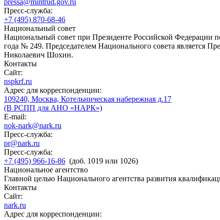
pressa@mintrud.gov.ru
Пресс-служба:
+7 (495) 870-68-46
Национальный совет
Национальный совет при Президенте Российской Федерации по
года № 249. Председателем Национального совета является П
Николаевич Шохин.
Контакты
Сайт:
nspkrf.ru
Адрес для корреспонденции:
109240, Москва, Котельническая набережная д.17
(В РСПП для АНО «НАРК»)
E-mail:
nok-nark@nark.ru
Пресс-служба:
pr@nark.ru
Пресс-служба:
+7 (495) 966-16-86
(доб. 1019 или 1026)
Национальное агентство
Главной целью Национального агентства развития квалификац
Контакты
Сайт:
nark.ru
Адрес для корреспонденции: