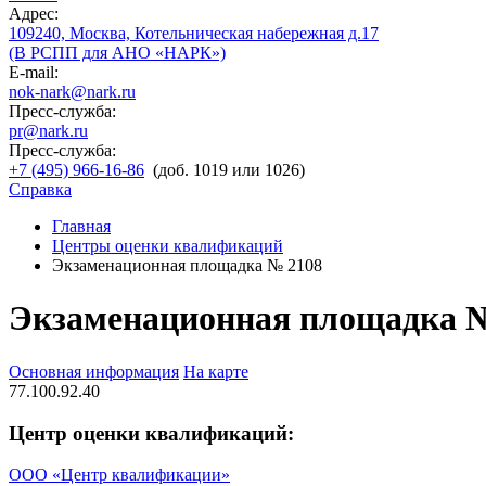
Адрес:
109240, Москва, Котельническая набережная д.17
(В РСПП для АНО «НАРК»)
E-mail:
nok-nark@nark.ru
Пресс-служба:
pr@nark.ru
Пресс-служба:
+7 (495) 966-16-86
(доб. 1019 или 1026)
Справка
Главная
Центры оценки квалификаций
Экзаменационная площадка № 2108
Экзаменационная площадка 
Основная информация
На карте
77.100.92.40
Центр оценки квалификаций:
ООО «Центр квалификации»