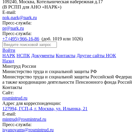
109240, Москва, Котельническая набережная д.17
(В РСПП для АНО «НАРК»)
E-mail:
nok-nark@nark.ru
Пресс-служба:
pr@nark.ru
Пресс-служба:
+7 (495) 966-16-86
(доб. 1019 или 1026)
Войти
НАРК
НСПК
Документы
Контакты
Другие сайты НОК
Назад
Минтруд России
Министерство труда и социальной защиты РФ
Министерство труда и социальной защиты Российской Федераци
а также координацию деятельности Пенсионного фонда Россий
Контакты
Сайт:
rosmintrud.ru
Адрес для корреспонденции:
127994, ГСП-4, г. Москва, ул. Ильинка, 21
E-mail:
mintrud@rosmintrud.ru
Пресс-служба:
isyanovams@rosmintrud.ru