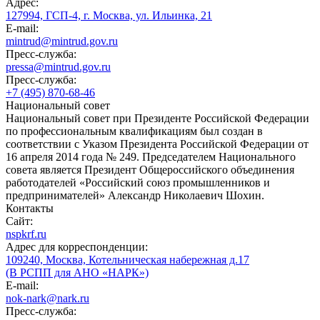
Адрес:
127994, ГСП-4, г. Москва, ул. Ильинка, 21
E-mail:
mintrud@mintrud.gov.ru
Пресс-служба:
pressa@mintrud.gov.ru
Пресс-служба:
+7 (495) 870-68-46
Национальный совет
Национальный совет при Президенте Российской Федерации
по профессиональным квалификациям был создан в
соответствии с Указом Президента Российской Федерации от
16 апреля 2014 года № 249. Председателем Национального
совета является Президент Общероссийского объединения
работодателей «Российский союз промышленников и
предпринимателей» Александр Николаевич Шохин.
Контакты
Сайт:
nspkrf.ru
Адрес для корреспонденции:
109240, Москва, Котельническая набережная д.17
(В РСПП для АНО «НАРК»)
E-mail:
nok-nark@nark.ru
Пресс-служба: