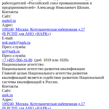
работодателей «Российский союз промышленников и
предпринимателей» Александр Николаевич Шохин.
Контакты
Сайт:
nspkrf.ru
Адрес:
109240, Москва, Котельническая набережная д.17
(В РСПП для АНО «НАРК»)
E-mail:
nok-nark@nark.ru
Пресс-служба:
pr@nark.ru
Пресс-служба:
+7 (495) 966-16-86
(доб. 1019 или 1026)
Национальное агентство
Национальное агентство развития квалификации
Главной целью Национального агентства развития
квалификаций является содействие развитию Национальной
системы квалификаций в России.
Контакты
Сайт:
nark.ru
Адрес:
109240, Москва, Котельническая набережная д.17
(В РСПП для АНО «НАРК»)