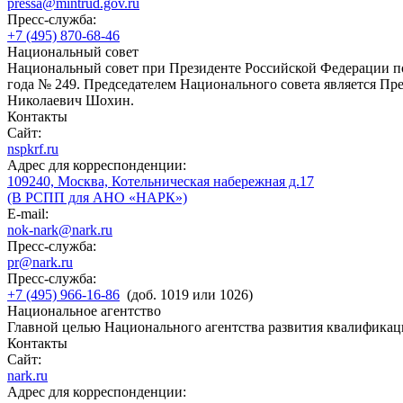
pressa@mintrud.gov.ru
Пресс-служба:
+7 (495) 870-68-46
Национальный совет
Национальный совет при Президенте Российской Федерации по
года № 249. Председателем Национального совета является П
Николаевич Шохин.
Контакты
Сайт:
nspkrf.ru
Адрес для корреспонденции:
109240, Москва, Котельническая набережная д.17
(В РСПП для АНО «НАРК»)
E-mail:
nok-nark@nark.ru
Пресс-служба:
pr@nark.ru
Пресс-служба:
+7 (495) 966-16-86
(доб. 1019 или 1026)
Национальное агентство
Главной целью Национального агентства развития квалификац
Контакты
Сайт:
nark.ru
Адрес для корреспонденции: