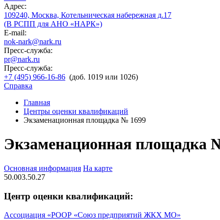
Адрес:
109240, Москва, Котельническая набережная д.17
(В РСПП для АНО «НАРК»)
E-mail:
nok-nark@nark.ru
Пресс-служба:
pr@nark.ru
Пресс-служба:
+7 (495) 966-16-86
(доб. 1019 или 1026)
Справка
Главная
Центры оценки квалификаций
Экзаменационная площадка № 1699
Экзаменационная площадка 
Основная информация
На карте
50.003.50.27
Центр оценки квалификаций:
Ассоциация «РООР «Союз предприятий ЖКХ МО»