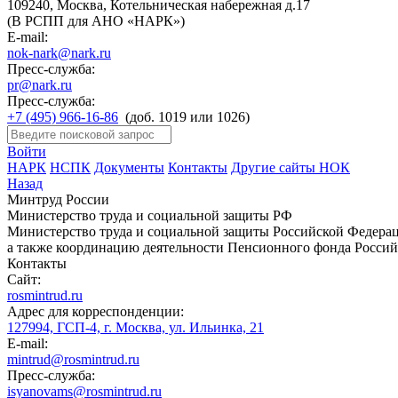
109240, Москва, Котельническая набережная д.17
(В РСПП для АНО «НАРК»)
E-mail:
nok-nark@nark.ru
Пресс-служба:
pr@nark.ru
Пресс-служба:
+7 (495) 966-16-86
(доб. 1019 или 1026)
Войти
НАРК
НСПК
Документы
Контакты
Другие сайты НОК
Назад
Минтруд России
Министерство труда и социальной защиты РФ
Министерство труда и социальной защиты Российской Федераци
а также координацию деятельности Пенсионного фонда Россий
Контакты
Сайт:
rosmintrud.ru
Адрес для корреспонденции:
127994, ГСП-4, г. Москва, ул. Ильинка, 21
E-mail:
mintrud@rosmintrud.ru
Пресс-служба:
isyanovams@rosmintrud.ru