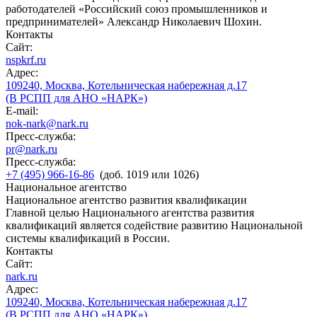
работодателей «Российский союз промышленников и
предпринимателей» Александр Николаевич Шохин.
Контакты
Сайт:
nspkrf.ru
Адрес:
109240, Москва, Котельническая набережная д.17
(В РСПП для АНО «НАРК»)
E-mail:
nok-nark@nark.ru
Пресс-служба:
pr@nark.ru
Пресс-служба:
+7 (495) 966-16-86
(доб. 1019 или 1026)
Национальное агентство
Национальное агентство развития квалификации
Главной целью Национального агентства развития
квалификаций является содействие развитию Национальной
системы квалификаций в России.
Контакты
Сайт:
nark.ru
Адрес:
109240, Москва, Котельническая набережная д.17
(В РСПП для АНО «НАРК»)