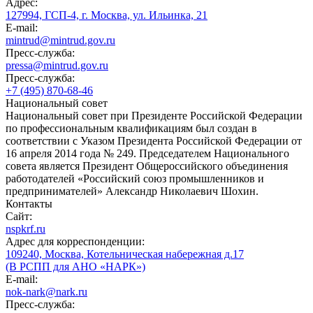
Адрес:
127994, ГСП-4, г. Москва, ул. Ильинка, 21
E-mail:
mintrud@mintrud.gov.ru
Пресс-служба:
pressa@mintrud.gov.ru
Пресс-служба:
+7 (495) 870-68-46
Национальный совет
Национальный совет при Президенте Российской Федерации
по профессиональным квалификациям был создан в
соответствии с Указом Президента Российской Федерации от
16 апреля 2014 года № 249. Председателем Национального
совета является Президент Общероссийского объединения
работодателей «Российский союз промышленников и
предпринимателей» Александр Николаевич Шохин.
Контакты
Сайт:
nspkrf.ru
Адрес для корреспонденции:
109240, Москва, Котельническая набережная д.17
(В РСПП для АНО «НАРК»)
E-mail:
nok-nark@nark.ru
Пресс-служба: