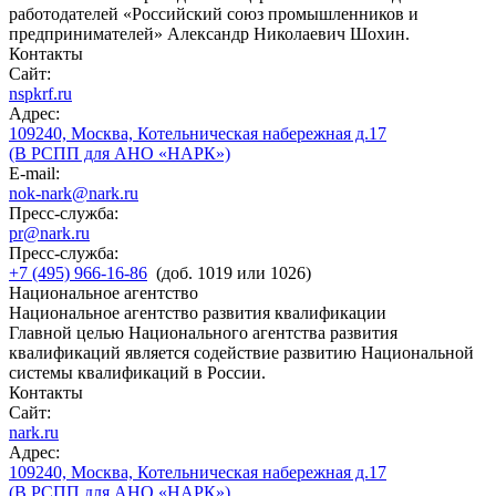
работодателей «Российский союз промышленников и
предпринимателей» Александр Николаевич Шохин.
Контакты
Сайт:
nspkrf.ru
Адрес:
109240, Москва, Котельническая набережная д.17
(В РСПП для АНО «НАРК»)
E-mail:
nok-nark@nark.ru
Пресс-служба:
pr@nark.ru
Пресс-служба:
+7 (495) 966-16-86
(доб. 1019 или 1026)
Национальное агентство
Национальное агентство развития квалификации
Главной целью Национального агентства развития
квалификаций является содействие развитию Национальной
системы квалификаций в России.
Контакты
Сайт:
nark.ru
Адрес:
109240, Москва, Котельническая набережная д.17
(В РСПП для АНО «НАРК»)