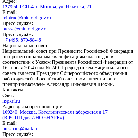
Адрес:
127994, ГСП-4, г. Москва, ул. Ильинка, 21
E-mail:
mintrud@mintrud.gov.ru
Пресс-служба:
pressa@mintrud.gov.ru
Пресс-служба:
+7 (495) 870-68-46
Национальный совет
Национальный совет при Президенте Российской Федерации
по профессиональным квалификациям был создан в
соответствии с Указом Президента Российской Федерации от
16 апреля 2014 года № 249. Председателем Национального
совета является Президент Общероссийского объединения
работодателей «Российский союз промышленников и
предпринимателей» Александр Николаевич Шохин.
Контакты
Сайт:
nspkrf.ru
Адрес для корреспонденции:
109240, Москва, Котельническая набережная д.17
(В РСПП для АНО «НАРК»)
E-mail:
nok-nark@nark.ru
Пресс-служба: