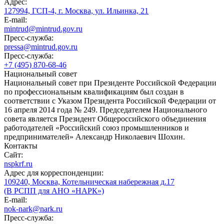
Адрес:
127994, ГСП-4, г. Москва, ул. Ильинка, 21
E-mail:
mintrud@mintrud.gov.ru
Пресс-служба:
pressa@mintrud.gov.ru
Пресс-служба:
+7 (495) 870-68-46
Национальный совет
Национальный совет при Президенте Российской Федерации
по профессиональным квалификациям был создан в
соответствии с Указом Президента Российской Федерации от
16 апреля 2014 года № 249. Председателем Национального
совета является Президент Общероссийского объединения
работодателей «Российский союз промышленников и
предпринимателей» Александр Николаевич Шохин.
Контакты
Сайт:
nspkrf.ru
Адрес для корреспонденции:
109240, Москва, Котельническая набережная д.17
(В РСПП для АНО «НАРК»)
E-mail:
nok-nark@nark.ru
Пресс-служба: