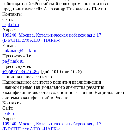
работодателей «Российский союз промышленников и
предпринимателей» Александр Николаевич Шохин.
Контакты
Сайт:
nspkrf.ru
Адрес:
109240, Москва, Котельническая набережная д.17
(В РСПП для АНО «НАРК»)
E-mail:
nok-nark@nark.ru
Пресс-служба:
pr@nark.ru
Пресс-служба:
+7 (495) 966-16-86
(доб. 1019 или 1026)
Национальное агентство
Национальное агентство развития квалификации
Главной целью Национального агентства развития
квалификаций является содействие развитию Национальной
системы квалификаций в России.
Контакты
Сайт:
nark.ru
Адрес:
109240, Москва, Котельническая набережная д.17
(В РСПП для АНО «НАРК»)