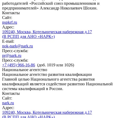
работодателей «Российский союз промышленников и
предпринимателей» Александр Николаевич Шохин.
Контакты
Сайт:
nspkrf.ru
Адрес:
109240, Москва, Котельническая набережная д.17
(В РСПП для АНО «НАРК»)
E-mail:
nok-nark@nark.ru
Пресс-служба:
pr@nark.ru
Пресс-служба:
+7 (495) 966-16-86
(доб. 1019 или 1026)
Национальное агентство
Национальное агентство развития квалификации
Главной целью Национального агентства развития
квалификаций является содействие развитию Национальной
системы квалификаций в России.
Контакты
Сайт:
nark.ru
Адрес:
109240, Москва, Котельническая набережная д.17
(В РСПП для АНО «НАРК»)