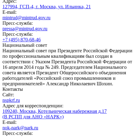
Адрес:
127994, ГСП-4, г. Москва, ул. Ильинка, 21
E-mail:
mintrud@mintrud.gov.ru
Пресс-служба:
pressa@mintrud.gov.ru
Пресс-служба:
+7 (495) 870-68-46
Национальный совет
Национальный совет при Президенте Российской Федерации
по профессиональным квалификациям был создан в
соответствии с Указом Президента Российской Федерации от
16 апреля 2014 года № 249. Председателем Национального
совета является Президент Общероссийского объединения
работодателей «Российский союз промышленников и
предпринимателей» Александр Николаевич Шохин.
Контакты
Сайт:
nspkrf.ru
Адрес для корреспонденции:
109240, Москва, Котельническая набережная д.17
(В РСПП для АНО «НАРК»)
E-mail:
nok-nark@nark.ru
Пресс-служба: