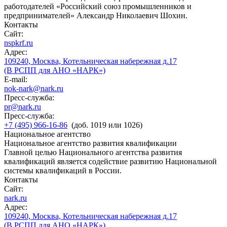
работодателей «Российский союз промышленников и
предпринимателей» Александр Николаевич Шохин.
Контакты
Сайт:
nspkrf.ru
Адрес:
109240, Москва, Котельническая набережная д.17
(В РСПП для АНО «НАРК»)
E-mail:
nok-nark@nark.ru
Пресс-служба:
pr@nark.ru
Пресс-служба:
+7 (495) 966-16-86
(доб. 1019 или 1026)
Национальное агентство
Национальное агентство развития квалификации
Главной целью Национального агентства развития
квалификаций является содействие развитию Национальной
системы квалификаций в России.
Контакты
Сайт:
nark.ru
Адрес:
109240, Москва, Котельническая набережная д.17
(В РСПП для АНО «НАРК»)