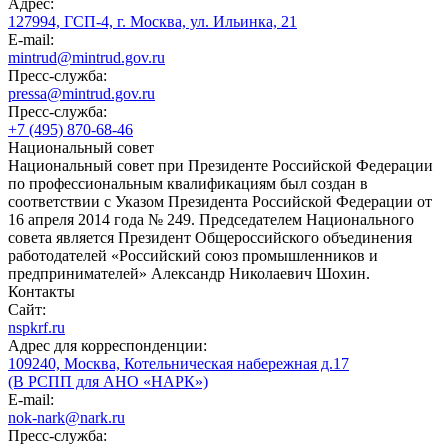
Адрес:
127994, ГСП-4, г. Москва, ул. Ильинка, 21
E-mail:
mintrud@mintrud.gov.ru
Пресс-служба:
pressa@mintrud.gov.ru
Пресс-служба:
+7 (495) 870-68-46
Национальный совет
Национальный совет при Президенте Российской Федерации
по профессиональным квалификациям был создан в
соответствии с Указом Президента Российской Федерации от
16 апреля 2014 года № 249. Председателем Национального
совета является Президент Общероссийского объединения
работодателей «Российский союз промышленников и
предпринимателей» Александр Николаевич Шохин.
Контакты
Сайт:
nspkrf.ru
Адрес для корреспонденции:
109240, Москва, Котельническая набережная д.17
(В РСПП для АНО «НАРК»)
E-mail:
nok-nark@nark.ru
Пресс-служба: