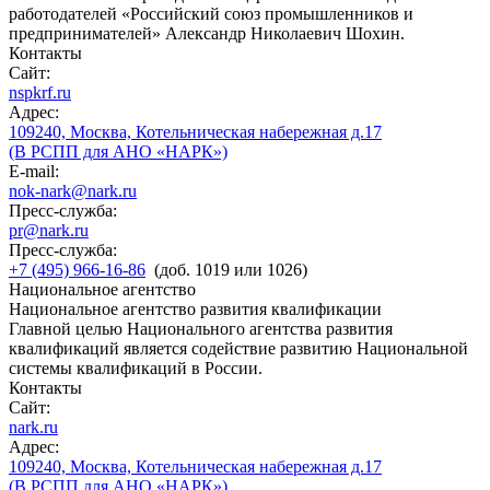
работодателей «Российский союз промышленников и
предпринимателей» Александр Николаевич Шохин.
Контакты
Сайт:
nspkrf.ru
Адрес:
109240, Москва, Котельническая набережная д.17
(В РСПП для АНО «НАРК»)
E-mail:
nok-nark@nark.ru
Пресс-служба:
pr@nark.ru
Пресс-служба:
+7 (495) 966-16-86
(доб. 1019 или 1026)
Национальное агентство
Национальное агентство развития квалификации
Главной целью Национального агентства развития
квалификаций является содействие развитию Национальной
системы квалификаций в России.
Контакты
Сайт:
nark.ru
Адрес:
109240, Москва, Котельническая набережная д.17
(В РСПП для АНО «НАРК»)