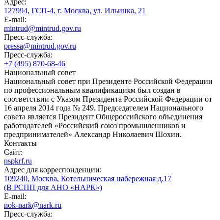
Адрес:
127994, ГСП-4, г. Москва, ул. Ильинка, 21
E-mail:
mintrud@mintrud.gov.ru
Пресс-служба:
pressa@mintrud.gov.ru
Пресс-служба:
+7 (495) 870-68-46
Национальный совет
Национальный совет при Президенте Российской Федерации
по профессиональным квалификациям был создан в
соответствии с Указом Президента Российской Федерации от
16 апреля 2014 года № 249. Председателем Национального
совета является Президент Общероссийского объединения
работодателей «Российский союз промышленников и
предпринимателей» Александр Николаевич Шохин.
Контакты
Сайт:
nspkrf.ru
Адрес для корреспонденции:
109240, Москва, Котельническая набережная д.17
(В РСПП для АНО «НАРК»)
E-mail:
nok-nark@nark.ru
Пресс-служба: