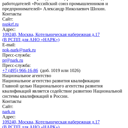
работодателей «Российский союз промышленников и
предпринимателей» Александр Николаевич Шохин.
Контакты
Сайт:
nspkrf.ru
Адрес:
109240, Москва, Котельническая набережная д.17
(В РСПП для АНО «НАРК»)
E-mail:
nok-nark@nark.ru
Пресс-служба:
pr@nark.ru
Пресс-служба:
+7 (495) 966-16-86
(доб. 1019 или 1026)
Национальное агентство
Национальное агентство развития квалификации
Главной целью Национального агентства развития
квалификаций является содействие развитию Национальной
системы квалификаций в России.
Контакты
Сайт:
nark.ru
Адрес:
109240, Москва, Котельническая набережная д.17
(В РСПП для АНО «НАРК»)