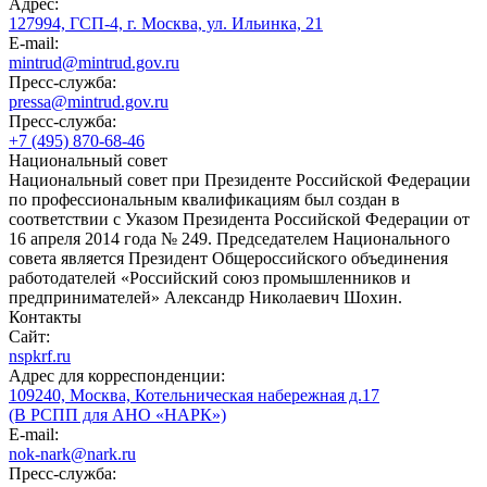
Адрес:
127994, ГСП-4, г. Москва, ул. Ильинка, 21
E-mail:
mintrud@mintrud.gov.ru
Пресс-служба:
pressa@mintrud.gov.ru
Пресс-служба:
+7 (495) 870-68-46
Национальный совет
Национальный совет при Президенте Российской Федерации
по профессиональным квалификациям был создан в
соответствии с Указом Президента Российской Федерации от
16 апреля 2014 года № 249. Председателем Национального
совета является Президент Общероссийского объединения
работодателей «Российский союз промышленников и
предпринимателей» Александр Николаевич Шохин.
Контакты
Сайт:
nspkrf.ru
Адрес для корреспонденции:
109240, Москва, Котельническая набережная д.17
(В РСПП для АНО «НАРК»)
E-mail:
nok-nark@nark.ru
Пресс-служба: