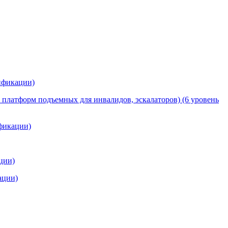
лификации)
 платформ подъемных для инвалидов, эскалаторов) (6 уровень
фикации)
ции)
ации)