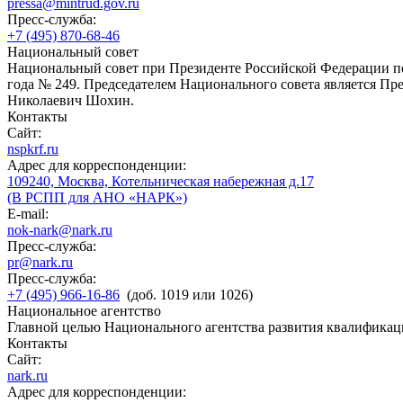
pressa@mintrud.gov.ru
Пресс-служба:
+7 (495) 870-68-46
Национальный совет
Национальный совет при Президенте Российской Федерации по
года № 249. Председателем Национального совета является П
Николаевич Шохин.
Контакты
Сайт:
nspkrf.ru
Адрес для корреспонденции:
109240, Москва, Котельническая набережная д.17
(В РСПП для АНО «НАРК»)
E-mail:
nok-nark@nark.ru
Пресс-служба:
pr@nark.ru
Пресс-служба:
+7 (495) 966-16-86
(доб. 1019 или 1026)
Национальное агентство
Главной целью Национального агентства развития квалификац
Контакты
Сайт:
nark.ru
Адрес для корреспонденции: