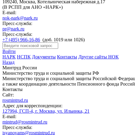
109240, Москва, Котельническая набережная д.17
(В РСПП для АНО «НАРК»)
E-mail:
nok-nark@nark.ru
Пресс-служба:
pr@nark.ru
Пресс-служба:
+7 (495) 966-16-86
(доб. 1019 или 1026)
Войти
НАРК
НСПК
Документы
Контакты
Другие сайты НОК
Назад
Минтруд России
Министерство труда и социальной защиты РФ
Министерство труда и социальной защиты Российской Федераци
а также координацию деятельности Пенсионного фонда Россий
Контакты
Сайт:
rosmintrud.ru
Адрес для корреспонденции:
127994, ГСП-4, г. Москва, ул. Ильинка, 21
E-mail:
mintrud@rosmintrud.ru
Пресс-служба:
isyanovams@rosmintrud.ru