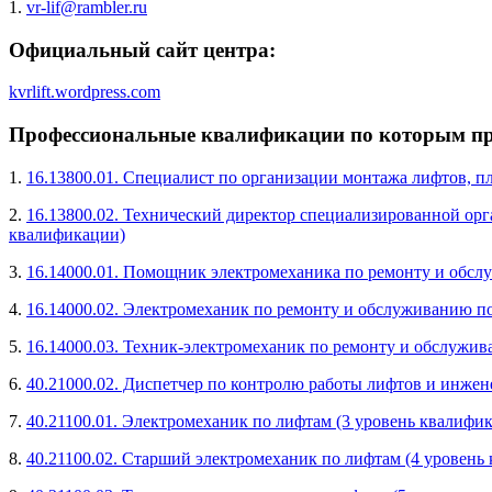
1.
vr-lif@rambler.ru
Официальный сайт центра:
kvrlift.wordpress.com
Профессиональные квалификации по которым про
1.
16.13800.01. Специалист по организации монтажа лифтов, п
2.
16.13800.02. Технический директор специализированной орг
квалификации)
3.
16.14000.01. Помощник электромеханика по ремонту и обс
4.
16.14000.02. Электромеханик по ремонту и обслуживанию п
5.
16.14000.03. Техник-электромеханик по ремонту и обслужи
6.
40.21000.02. Диспетчер по контролю работы лифтов и инжен
7.
40.21100.01. Электромеханик по лифтам (3 уровень квалифи
8.
40.21100.02. Старший электромеханик по лифтам (4 уровень