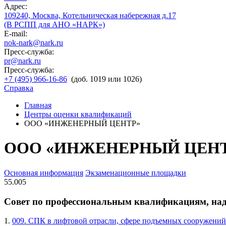
Адрес:
109240, Москва, Котельническая набережная д.17
(В РСПП для АНО «НАРК»)
E-mail:
nok-nark@nark.ru
Пресс-служба:
pr@nark.ru
Пресс-служба:
+7 (495) 966-16-86
(доб. 1019 или 1026)
Справка
Главная
Центры оценки квалификаций
ООО «ИНЖЕНЕРНЫЙ ЦЕНТР»
ООО «ИНЖЕНЕРНЫЙ ЦЕН
Основная информация
Экзаменационные площадки
55.005
Совет по профессиональным квалификациям, на
1.
009. СПК в лифтовой отрасли, сфере подъемных сооружений