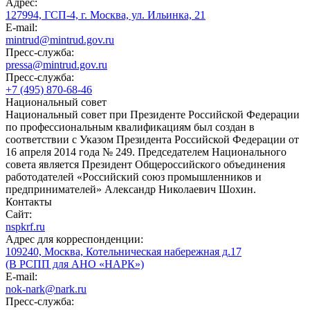
Адрес:
127994, ГСП-4, г. Москва, ул. Ильинка, 21
E-mail:
mintrud@mintrud.gov.ru
Пресс-служба:
pressa@mintrud.gov.ru
Пресс-служба:
+7 (495) 870-68-46
Национальный совет
Национальный совет при Президенте Российской Федерации
по профессиональным квалификациям был создан в
соответствии с Указом Президента Российской Федерации от
16 апреля 2014 года № 249. Председателем Национального
совета является Президент Общероссийского объединения
работодателей «Российский союз промышленников и
предпринимателей» Александр Николаевич Шохин.
Контакты
Сайт:
nspkrf.ru
Адрес для корреспонденции:
109240, Москва, Котельническая набережная д.17
(В РСПП для АНО «НАРК»)
E-mail:
nok-nark@nark.ru
Пресс-служба: