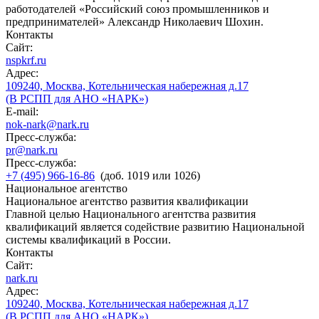
работодателей «Российский союз промышленников и
предпринимателей» Александр Николаевич Шохин.
Контакты
Сайт:
nspkrf.ru
Адрес:
109240, Москва, Котельническая набережная д.17
(В РСПП для АНО «НАРК»)
E-mail:
nok-nark@nark.ru
Пресс-служба:
pr@nark.ru
Пресс-служба:
+7 (495) 966-16-86
(доб. 1019 или 1026)
Национальное агентство
Национальное агентство развития квалификации
Главной целью Национального агентства развития
квалификаций является содействие развитию Национальной
системы квалификаций в России.
Контакты
Сайт:
nark.ru
Адрес:
109240, Москва, Котельническая набережная д.17
(В РСПП для АНО «НАРК»)