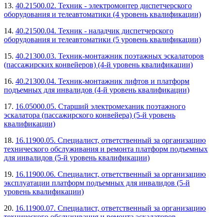
13.
40.21500.02. Техник - электромонтер диспетчерского
оборудования и телеавтоматики (4 уровень квалификации)
14.
40.21500.04. Техник - наладчик диспетчерского
оборудования и телеавтоматики (5 уровень квалификации)
15.
40.21300.03. Техник-монтажник поэтажных эскалаторов
(пассажирских конвейеров) (4-й уровень квалификации)
16.
40.21300.04. Техник-монтажник лифтов и платформ
подъемных для инвалидов (4-й уровень квалификации)
17.
16.05000.05. Старший электромеханик поэтажного
эскалатора (пассажирского конвейера) (5-й уровень
квалификации)
18.
16.11900.05. Специалист, ответственный за организацию
технического обслуживания и ремонта платформ подъемных
для инвалидов (5-й уровень квалификации)
19.
16.11900.06. Специалист, ответственный за организацию
эксплуатации платформ подъемных для инвалидов (5-й
уровень квалификации)
20.
16.11900.07. Специалист, ответственный за организацию
технического обслуживания и ремонта эскалаторов