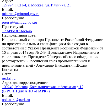
Адрес:
127994, ГСП-4, г. Москва, ул. Ильинка, 21
E-mail:
mintrud@mintrud.gov.ru
Пресс-служба:
pressa@mintrud.gov.ru
Пресс-служба:
+7 (495) 870-68-46
Национальный совет
Национальный совет при Президенте Российской Федерации
по профессиональным квалификациям был создан в
соответствии с Указом Президента Российской Федерации от
16 апреля 2014 года № 249. Председателем Национального
совета является Президент Общероссийского объединения
работодателей «Российский союз промышленников и
предпринимателей» Александр Николаевич Шохин.
Контакты
Сайт:
nspkrf.ru
Адрес для корреспонденции:
109240, Москва, Котельническая набережная д.17
(В РСПП для АНО «НАРК»)
E-mail:
nok-nark@nark.ru
Пресс-служба: