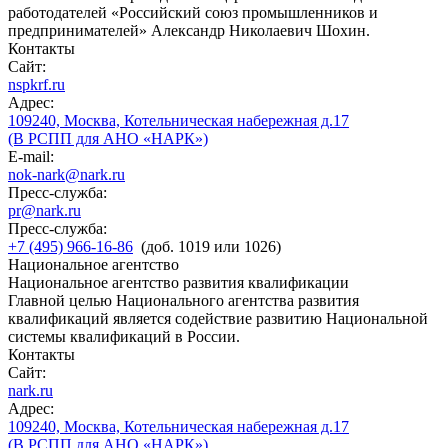
работодателей «Российский союз промышленников и
предпринимателей» Александр Николаевич Шохин.
Контакты
Сайт:
nspkrf.ru
Адрес:
109240, Москва, Котельническая набережная д.17
(В РСПП для АНО «НАРК»)
E-mail:
nok-nark@nark.ru
Пресс-служба:
pr@nark.ru
Пресс-служба:
+7 (495) 966-16-86
(доб. 1019 или 1026)
Национальное агентство
Национальное агентство развития квалификации
Главной целью Национального агентства развития
квалификаций является содействие развитию Национальной
системы квалификаций в России.
Контакты
Сайт:
nark.ru
Адрес:
109240, Москва, Котельническая набережная д.17
(В РСПП для АНО «НАРК»)