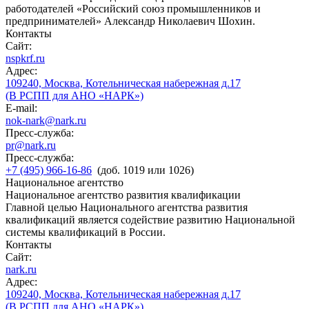
работодателей «Российский союз промышленников и
предпринимателей» Александр Николаевич Шохин.
Контакты
Сайт:
nspkrf.ru
Адрес:
109240, Москва, Котельническая набережная д.17
(В РСПП для АНО «НАРК»)
E-mail:
nok-nark@nark.ru
Пресс-служба:
pr@nark.ru
Пресс-служба:
+7 (495) 966-16-86
(доб. 1019 или 1026)
Национальное агентство
Национальное агентство развития квалификации
Главной целью Национального агентства развития
квалификаций является содействие развитию Национальной
системы квалификаций в России.
Контакты
Сайт:
nark.ru
Адрес:
109240, Москва, Котельническая набережная д.17
(В РСПП для АНО «НАРК»)