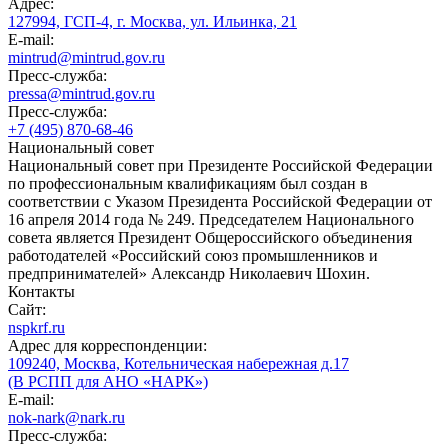
Адрес:
127994, ГСП-4, г. Москва, ул. Ильинка, 21
E-mail:
mintrud@mintrud.gov.ru
Пресс-служба:
pressa@mintrud.gov.ru
Пресс-служба:
+7 (495) 870-68-46
Национальный совет
Национальный совет при Президенте Российской Федерации
по профессиональным квалификациям был создан в
соответствии с Указом Президента Российской Федерации от
16 апреля 2014 года № 249. Председателем Национального
совета является Президент Общероссийского объединения
работодателей «Российский союз промышленников и
предпринимателей» Александр Николаевич Шохин.
Контакты
Сайт:
nspkrf.ru
Адрес для корреспонденции:
109240, Москва, Котельническая набережная д.17
(В РСПП для АНО «НАРК»)
E-mail:
nok-nark@nark.ru
Пресс-служба: