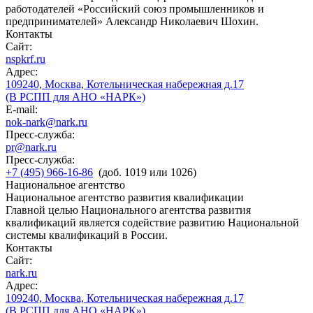
работодателей «Российский союз промышленников и
предпринимателей» Александр Николаевич Шохин.
Контакты
Сайт:
nspkrf.ru
Адрес:
109240, Москва, Котельническая набережная д.17
(В РСПП для АНО «НАРК»)
E-mail:
nok-nark@nark.ru
Пресс-служба:
pr@nark.ru
Пресс-служба:
+7 (495) 966-16-86
(доб. 1019 или 1026)
Национальное агентство
Национальное агентство развития квалификации
Главной целью Национального агентства развития
квалификаций является содействие развитию Национальной
системы квалификаций в России.
Контакты
Сайт:
nark.ru
Адрес:
109240, Москва, Котельническая набережная д.17
(В РСПП для АНО «НАРК»)