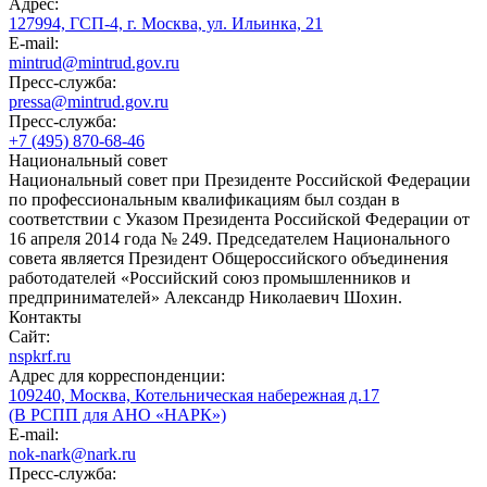
Адрес:
127994, ГСП-4, г. Москва, ул. Ильинка, 21
E-mail:
mintrud@mintrud.gov.ru
Пресс-служба:
pressa@mintrud.gov.ru
Пресс-служба:
+7 (495) 870-68-46
Национальный совет
Национальный совет при Президенте Российской Федерации
по профессиональным квалификациям был создан в
соответствии с Указом Президента Российской Федерации от
16 апреля 2014 года № 249. Председателем Национального
совета является Президент Общероссийского объединения
работодателей «Российский союз промышленников и
предпринимателей» Александр Николаевич Шохин.
Контакты
Сайт:
nspkrf.ru
Адрес для корреспонденции:
109240, Москва, Котельническая набережная д.17
(В РСПП для АНО «НАРК»)
E-mail:
nok-nark@nark.ru
Пресс-служба: