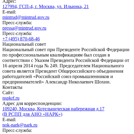
Адрес:
127994, ГСП-4, г. Москва, ул. Ильинка, 21
E-mail:
mintrud@mintrud.gov.ru
Пресс-служба:
pressa@mintrud.gov.ru
Пресс-служба:
+7 (495) 870-68-46
Национальный совет
Национальный совет при Президенте Российской Федерации
по профессиональным квалификациям был создан в
соответствии с Указом Президента Российской Федерации от
16 апреля 2014 года № 249. Председателем Национального
совета является Президент Общероссийского объединения
работодателей «Российский союз промышленников и
предпринимателей» Александр Николаевич Шохин.
Контакты
Сайт:
nspkrf.ru
Адрес для корреспонденции:
109240, Москва, Котельническая набережная д.17
(В РСПП для АНО «НАРК»)
E-mail:
nok-nark@nark.ru
Пресс-служба: