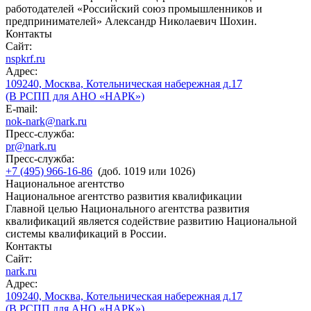
работодателей «Российский союз промышленников и
предпринимателей» Александр Николаевич Шохин.
Контакты
Сайт:
nspkrf.ru
Адрес:
109240, Москва, Котельническая набережная д.17
(В РСПП для АНО «НАРК»)
E-mail:
nok-nark@nark.ru
Пресс-служба:
pr@nark.ru
Пресс-служба:
+7 (495) 966-16-86
(доб. 1019 или 1026)
Национальное агентство
Национальное агентство развития квалификации
Главной целью Национального агентства развития
квалификаций является содействие развитию Национальной
системы квалификаций в России.
Контакты
Сайт:
nark.ru
Адрес:
109240, Москва, Котельническая набережная д.17
(В РСПП для АНО «НАРК»)