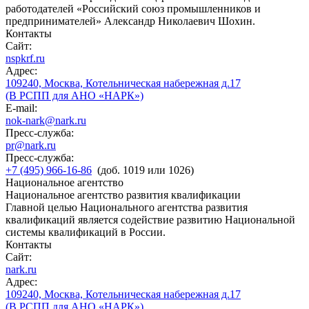
работодателей «Российский союз промышленников и
предпринимателей» Александр Николаевич Шохин.
Контакты
Сайт:
nspkrf.ru
Адрес:
109240, Москва, Котельническая набережная д.17
(В РСПП для АНО «НАРК»)
E-mail:
nok-nark@nark.ru
Пресс-служба:
pr@nark.ru
Пресс-служба:
+7 (495) 966-16-86
(доб. 1019 или 1026)
Национальное агентство
Национальное агентство развития квалификации
Главной целью Национального агентства развития
квалификаций является содействие развитию Национальной
системы квалификаций в России.
Контакты
Сайт:
nark.ru
Адрес:
109240, Москва, Котельническая набережная д.17
(В РСПП для АНО «НАРК»)