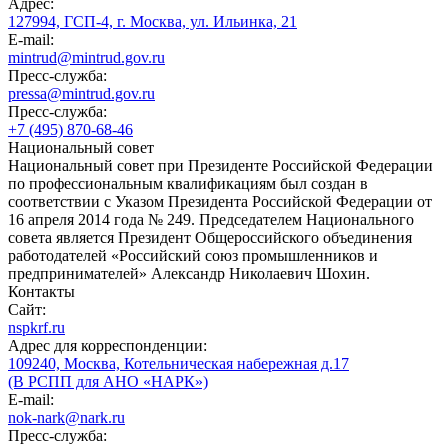
Адрес:
127994, ГСП-4, г. Москва, ул. Ильинка, 21
E-mail:
mintrud@mintrud.gov.ru
Пресс-служба:
pressa@mintrud.gov.ru
Пресс-служба:
+7 (495) 870-68-46
Национальный совет
Национальный совет при Президенте Российской Федерации
по профессиональным квалификациям был создан в
соответствии с Указом Президента Российской Федерации от
16 апреля 2014 года № 249. Председателем Национального
совета является Президент Общероссийского объединения
работодателей «Российский союз промышленников и
предпринимателей» Александр Николаевич Шохин.
Контакты
Сайт:
nspkrf.ru
Адрес для корреспонденции:
109240, Москва, Котельническая набережная д.17
(В РСПП для АНО «НАРК»)
E-mail:
nok-nark@nark.ru
Пресс-служба: