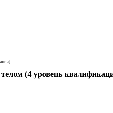
кации)
а телом (4 уровень квалификац