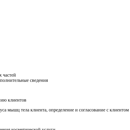
х частей
ополнительные сведения
нию клиентов
уса мышц тела клиента, определение и согласование с клиентом
нения косметической услуги