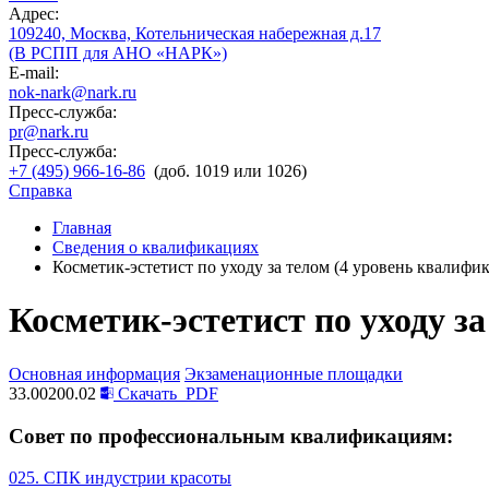
Адрес:
109240, Москва, Котельническая набережная д.17
(В РСПП для АНО «НАРК»)
E-mail:
nok-nark@nark.ru
Пресс-служба:
pr@nark.ru
Пресс-служба:
+7 (495) 966-16-86
(доб. 1019 или 1026)
Справка
Главная
Сведения о квалификациях
Косметик-эстетист по уходу за телом (4 уровень квалифи
Косметик-эстетист по уходу з
Основная информация
Экзаменационные площадки
33.00200.02
Скачать
PDF
Совет по профессиональным квалификациям:
025. СПК индустрии красоты