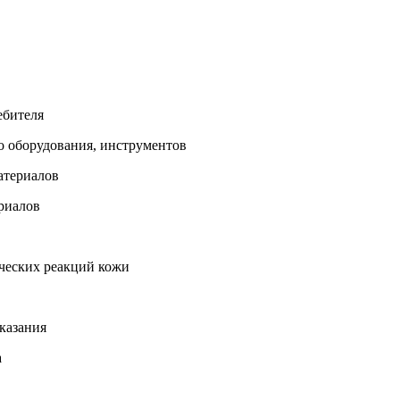
ебителя
го оборудования, инструментов
атериалов
ериалов
ических реакций кожи
казания
а