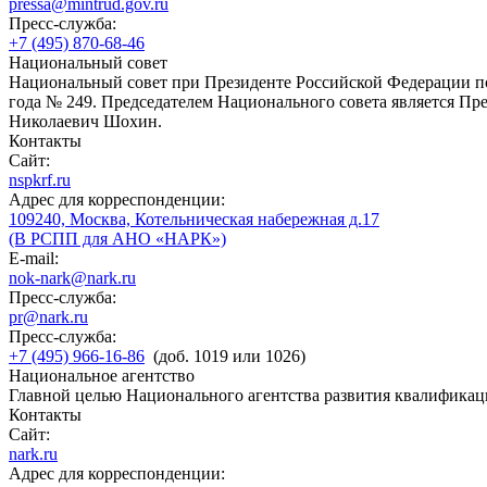
pressa@mintrud.gov.ru
Пресс-служба:
+7 (495) 870-68-46
Национальный совет
Национальный совет при Президенте Российской Федерации по
года № 249. Председателем Национального совета является П
Николаевич Шохин.
Контакты
Сайт:
nspkrf.ru
Адрес для корреспонденции:
109240, Москва, Котельническая набережная д.17
(В РСПП для АНО «НАРК»)
E-mail:
nok-nark@nark.ru
Пресс-служба:
pr@nark.ru
Пресс-служба:
+7 (495) 966-16-86
(доб. 1019 или 1026)
Национальное агентство
Главной целью Национального агентства развития квалификац
Контакты
Сайт:
nark.ru
Адрес для корреспонденции: