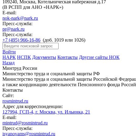
109240, Москва, Котельническая набережная д.17
(В РСПП для АНО «НАРК»)
E-mail:
nok-nark@nark.ru
Пресс-служба:
pr@nark.ru
Пресс-служба:
+7 (495) 966-16-86
(доб. 1019 или 1026)
Войти
НАРК
НСПК
Документы
Контакты
Другие сайты НОК
Назад
Минтруд России
Министерство труда и социальной защиты РФ
Министерство труда и социальной защиты Российской Федераци
а также координацию деятельности Пенсионного фонда Россий
Контакты
Сайт:
rosmintrud.ru
Адрес для корреспонденции:
127994, ГСП-4, г. Москва, ул. Ильинка, 21
E-mail:
mintrud@rosmintrud.ru
Пресс-служба:
isyanovams@rosmintrud.ru