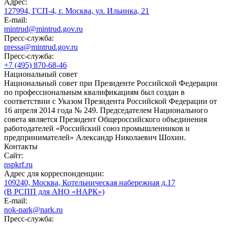
Адрес:
127994, ГСП-4, г. Москва, ул. Ильинка, 21
E-mail:
mintrud@mintrud.gov.ru
Пресс-служба:
pressa@mintrud.gov.ru
Пресс-служба:
+7 (495) 870-68-46
Национальный совет
Национальный совет при Президенте Российской Федерации
по профессиональным квалификациям был создан в
соответствии с Указом Президента Российской Федерации от
16 апреля 2014 года № 249. Председателем Национального
совета является Президент Общероссийского объединения
работодателей «Российский союз промышленников и
предпринимателей» Александр Николаевич Шохин.
Контакты
Сайт:
nspkrf.ru
Адрес для корреспонденции:
109240, Москва, Котельническая набережная д.17
(В РСПП для АНО «НАРК»)
E-mail:
nok-nark@nark.ru
Пресс-служба: