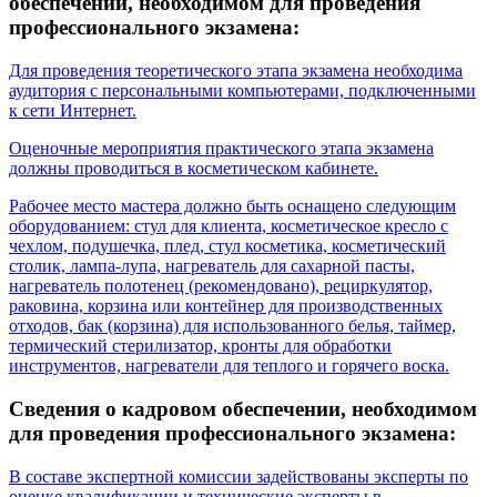
обеспечении, необходимом для проведения
профессионального экзамена:
Для проведения теоретического этапа экзамена необходима
аудитория с персональными компьютерами, подключенными
к сети Интернет.
Оценочные мероприятия практического этапа экзамена
должны проводиться в косметическом кабинете.
Рабочее место мастера должно быть оснащено следующим
оборудованием: стул для клиента, косметическое кресло с
чехлом, подушечка, плед, стул косметика, косметический
столик, лампа-лупа, нагреватель для сахарной пасты,
нагреватель полотенец (рекомендовано), рециркулятор,
раковина, корзина или контейнер для производственных
отходов, бак (корзина) для использованного белья, таймер,
термический стерилизатор, кронты для обработки
инструментов, нагреватели для теплого и горячего воска.
Сведения о кадровом обеспечении, необходимом
для проведения профессионального экзамена:
В составе экспертной комиссии задействованы эксперты по
оценке квалификации и технические эксперты в