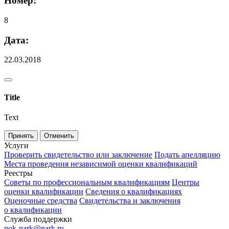
Номер:
8
Дата:
22.03.2018
Title
Text
Принять
Отменить
Услуги
Проверить свидетельство или заключение
Подать апелляцию
Места проведения независимой оценки квалификаций
Реестры
Советы по профессиональным квалификациям
Центры
оценки квалификации
Сведения о квалификациях
Оценочные средства
Свидетельства и заключения
о квалификации
Служба поддержки
nok-nark@nark.ru