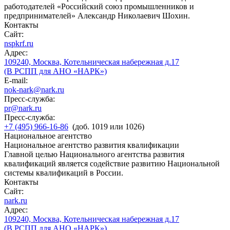
работодателей «Российский союз промышленников и
предпринимателей» Александр Николаевич Шохин.
Контакты
Сайт:
nspkrf.ru
Адрес:
109240, Москва, Котельническая набережная д.17
(В РСПП для АНО «НАРК»)
E-mail:
nok-nark@nark.ru
Пресс-служба:
pr@nark.ru
Пресс-служба:
+7 (495) 966-16-86
(доб. 1019 или 1026)
Национальное агентство
Национальное агентство развития квалификации
Главной целью Национального агентства развития
квалификаций является содействие развитию Национальной
системы квалификаций в России.
Контакты
Сайт:
nark.ru
Адрес:
109240, Москва, Котельническая набережная д.17
(В РСПП для АНО «НАРК»)