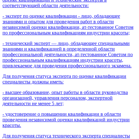
соответствующей области деятельности:
- эксперт по оценке квалификации - лицо, обладающее
знаниями и опытом для проведения работ в области
независимой оценки квалификации, ат-тестованное Советом
по профессиональным квалификациям индустрии красоты;
- технический эксперт — лицо, обладающее специальными
знаниями и квалификацией в определенной области
профессиональной деятельности, ат-тестованное Советом по
профессиональным квалификациям индустрии красоты,
привлекаемое для проведения профессионального экзамена.
Для получения статуса эксперта по оценке квалификации
специалисты должны иметь:
- высшее образование, опыт работы в области руководства
организацией, управления персоналом, экспертной
деятельности не менее 5 лет;
- удостоверение о повышении квалификации в области
проведения независимой оценки квалификаций индустрии
красоты.
Для получения статуса технического эксперта специалисты