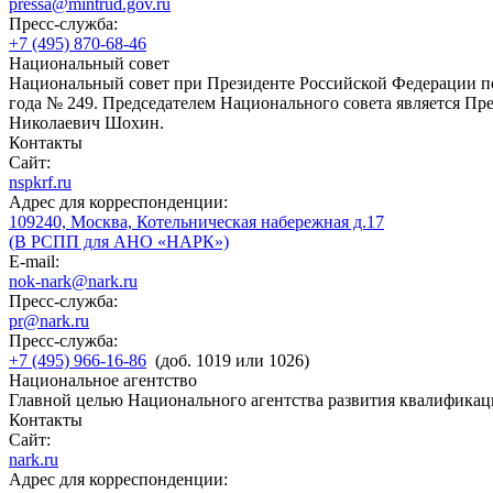
pressa@mintrud.gov.ru
Пресс-служба:
+7 (495) 870-68-46
Национальный совет
Национальный совет при Президенте Российской Федерации по
года № 249. Председателем Национального совета является П
Николаевич Шохин.
Контакты
Сайт:
nspkrf.ru
Адрес для корреспонденции:
109240, Москва, Котельническая набережная д.17
(В РСПП для АНО «НАРК»)
E-mail:
nok-nark@nark.ru
Пресс-служба:
pr@nark.ru
Пресс-служба:
+7 (495) 966-16-86
(доб. 1019 или 1026)
Национальное агентство
Главной целью Национального агентства развития квалификац
Контакты
Сайт:
nark.ru
Адрес для корреспонденции: