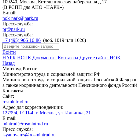
109240, Москва, Котельническая набережная д.17
(В РСПП для АНО «НАРК»)
E-mail:
nok-nark@nark.ru
Пресс-служба:
pr@nark.ru
Пресс-служба:
+7 (495) 966-16-86
(доб. 1019 или 1026)
Войти
НАРК
НСПК
Документы
Контакты
Другие сайты НОК
Назад
Минтруд России
Министерство труда и социальной защиты РФ
Министерство труда и социальной защиты Российской Федераци
а также координацию деятельности Пенсионного фонда Россий
Контакты
Сайт:
rosmintrud.ru
Адрес для корреспонденции:
127994, ГСП-4, г. Москва, ул. Ильинка, 21
E-mail:
mintrud@rosmintrud.ru
Пресс-служба:
isyanovams@rosmintrud.ru