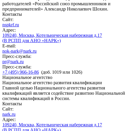
работодателей «Российский союз промышленников и
предпринимателей» Александр Николаевич Шохин.
Контакты
Сайт:
nspkrf.ru
Адрес:
109240, Москва, Котельническая набережная д.17
(В РСПП для АНО «НАРК»)
E-mail:
nok-nark@nark.ru
Пресс-служба:
pr@nark.ru
Пресс-служба:
+7 (495) 966-16-86
(доб. 1019 или 1026)
Национальное агентство
Национальное агентство развития квалификации
Главной целью Национального агентства развития
квалификаций является содействие развитию Национальной
системы квалификаций в России.
Контакты
Сайт:
nark.ru
Адрес:
109240, Москва, Котельническая набережная д.17
(В РСПП для АНО «НАРК»)