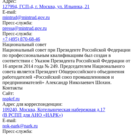
Адрес:
127994, ГСП-4, г. Москва, ул. Ильинка, 21
E-mail:
mintrud@mintrud.gov.ru
Пресс-служба:
pressa@mintrud.gov.ru
Пресс-служба:
+7 (495) 870-68-46
Национальный совет
Национальный совет при Президенте Российской Федерации
по профессиональным квалификациям был создан в
соответствии с Указом Президента Российской Федерации от
16 апреля 2014 года № 249. Председателем Национального
совета является Президент Общероссийского объединения
работодателей «Российский союз промышленников и
предпринимателей» Александр Николаевич Шохин.
Контакты
Сайт:
nspkrf.ru
Адрес для корреспонденции:
109240, Москва, Котельническая набережная д.17
(В РСПП для АНО «НАРК»)
E-mail:
nok-nark@nark.ru
Пресс-служба: