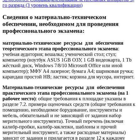
го разряда (3 уровень квалификации)
Сведения о материально-техническом
обеспечении, необходимом для проведения
профессионального экзамена:
материально-технические ресурсы для обеспечения
теоретического этапа профессионального экзамена
:
учебная аудитория; вешалка; ученический стол; стул;
компьютер (ноутбук ASUS 1GB ОЗУ, 1 GB видеокарта, 1 Tb
жёсткий диск, Windows 7/8/10 Microsoft Office или иной
компьютер); МФУ А4 лазерное; бумага А4; шариковая ручка;
карандаш простой HB; ластик; корзина для мусора, интернет.
Материально-технические ресурсы для обеспечения
практического этапа профессионального экзамена (на 1
рабочее место)
: общие требования к площадке указаны в
разделе 7.2. примера оценочных средств (общие требования к
помещению, необходимое борудование, инструменты и
мебель, обязательный и не зависящий от задания набор
мерительного инструмента). Точный перечень (включая
калибр-пробки, калибр-заклепки, шаблоны и прочий
мерительный инструмент, а также расходные материалы)
зависит от задания и прилагается в разделе 12 к каждому