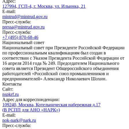
Адрес:
127994, ГСП-4, г. Москва, ул. Ильинка, 21
E-mail:
mintrud@mintrud.gov.ru
Пресс-служба:
pressa@mintrud.gov.ru
Пресс-служба:
+7 (495) 870-68-46
Национальный совет
Национальный совет при Президенте Российской Федерации
по профессиональным квалификациям был создан в
соответствии с Указом Президента Российской Федерации от
16 апреля 2014 года № 249. Председателем Национального
совета является Президент Общероссийского объединения
работодателей «Российский союз промышленников и
предпринимателей» Александр Николаевич Шохин.
Контакты
Сайт:
nspkrf.ru
Адрес для корреспонденции:
109240, Москва, Котельническая набережная д.17
(В РСПП для АНО «НАРК»)
E-mail:
nok-nark@nark.ru
Пресс-служба: