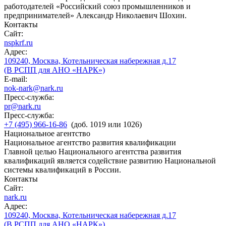
работодателей «Российский союз промышленников и
предпринимателей» Александр Николаевич Шохин.
Контакты
Сайт:
nspkrf.ru
Адрес:
109240, Москва, Котельническая набережная д.17
(В РСПП для АНО «НАРК»)
E-mail:
nok-nark@nark.ru
Пресс-служба:
pr@nark.ru
Пресс-служба:
+7 (495) 966-16-86
(доб. 1019 или 1026)
Национальное агентство
Национальное агентство развития квалификации
Главной целью Национального агентства развития
квалификаций является содействие развитию Национальной
системы квалификаций в России.
Контакты
Сайт:
nark.ru
Адрес:
109240, Москва, Котельническая набережная д.17
(В РСПП для АНО «НАРК»)