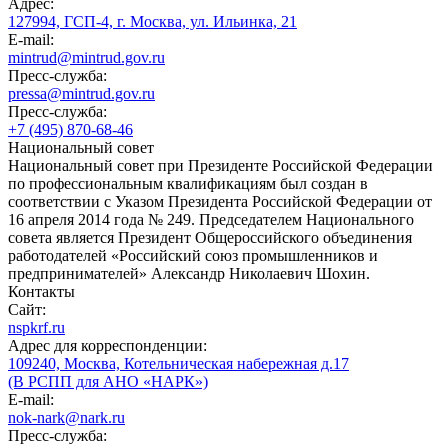
Адрес:
127994, ГСП-4, г. Москва, ул. Ильинка, 21
E-mail:
mintrud@mintrud.gov.ru
Пресс-служба:
pressa@mintrud.gov.ru
Пресс-служба:
+7 (495) 870-68-46
Национальный совет
Национальный совет при Президенте Российской Федерации
по профессиональным квалификациям был создан в
соответствии с Указом Президента Российской Федерации от
16 апреля 2014 года № 249. Председателем Национального
совета является Президент Общероссийского объединения
работодателей «Российский союз промышленников и
предпринимателей» Александр Николаевич Шохин.
Контакты
Сайт:
nspkrf.ru
Адрес для корреспонденции:
109240, Москва, Котельническая набережная д.17
(В РСПП для АНО «НАРК»)
E-mail:
nok-nark@nark.ru
Пресс-служба: