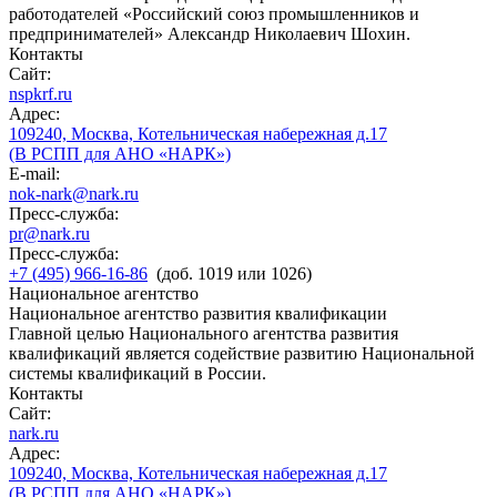
работодателей «Российский союз промышленников и
предпринимателей» Александр Николаевич Шохин.
Контакты
Сайт:
nspkrf.ru
Адрес:
109240, Москва, Котельническая набережная д.17
(В РСПП для АНО «НАРК»)
E-mail:
nok-nark@nark.ru
Пресс-служба:
pr@nark.ru
Пресс-служба:
+7 (495) 966-16-86
(доб. 1019 или 1026)
Национальное агентство
Национальное агентство развития квалификации
Главной целью Национального агентства развития
квалификаций является содействие развитию Национальной
системы квалификаций в России.
Контакты
Сайт:
nark.ru
Адрес:
109240, Москва, Котельническая набережная д.17
(В РСПП для АНО «НАРК»)