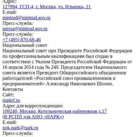
Адрес:
127994, ГСП-4, г. Москва, ул. Ильинка, 21
E-mail:
mintrud@mintrud.gov.ru
Пресс-служба:
pressa@mintrud.gov.ru
Пресс-служба:
+7 (495) 870-68-46
Национальный совет
Национальный совет при Президенте Российской Федерации
по профессиональным квалификациям был создан в
соответствии с Указом Президента Российской Федерации от
16 апреля 2014 года № 249. Председателем Национального
совета является Президент Общероссийского объединения
работодателей «Российский союз промышленников и
предпринимателей» Александр Николаевич Шохин.
Контакты
Сайт:
nspkrf.ru
Адрес для корреспонденции:
109240, Москва, Котельническая набережная д.17
(В РСПП для АНО «НАРК»)
E-mail:
nok-nark@nark.ru
Пресс-служба: