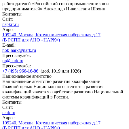
работодателей «Российский союз промышленников и
предпринимателей» Александр Николаевич Шохин.
Контакты
Сайт:
nspkrf.ru
Адрес:
109240, Москва, Котельническая набережная д.17
(В РСПП для АНО «НАРК»)
E-mail:
nok-nark@nark.ru
Пресс-служба:
pr@nark.ru
Пресс-служба:
+7 (495) 966-16-86
(доб. 1019 или 1026)
Национальное агентство
Национальное агентство развития квалификации
Главной целью Национального агентства развития
квалификаций является содействие развитию Национальной
системы квалификаций в России.
Контакты
Сайт:
nark.ru
Адрес:
109240, Москва, Котельническая набережная д.17
(В РСПП для АНО «НАРК»)