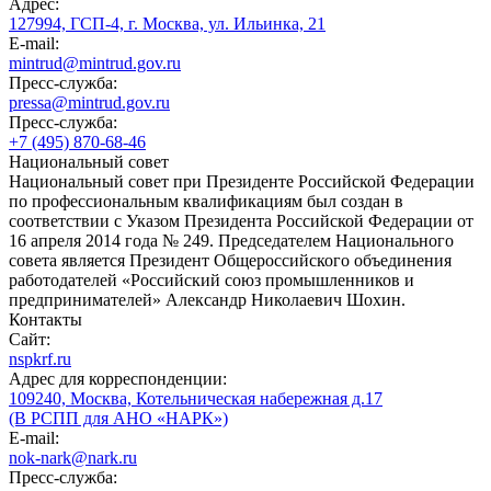
Адрес:
127994, ГСП-4, г. Москва, ул. Ильинка, 21
E-mail:
mintrud@mintrud.gov.ru
Пресс-служба:
pressa@mintrud.gov.ru
Пресс-служба:
+7 (495) 870-68-46
Национальный совет
Национальный совет при Президенте Российской Федерации
по профессиональным квалификациям был создан в
соответствии с Указом Президента Российской Федерации от
16 апреля 2014 года № 249. Председателем Национального
совета является Президент Общероссийского объединения
работодателей «Российский союз промышленников и
предпринимателей» Александр Николаевич Шохин.
Контакты
Сайт:
nspkrf.ru
Адрес для корреспонденции:
109240, Москва, Котельническая набережная д.17
(В РСПП для АНО «НАРК»)
E-mail:
nok-nark@nark.ru
Пресс-служба: