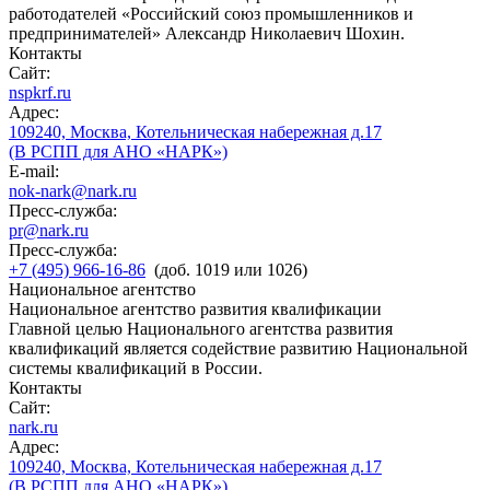
работодателей «Российский союз промышленников и
предпринимателей» Александр Николаевич Шохин.
Контакты
Сайт:
nspkrf.ru
Адрес:
109240, Москва, Котельническая набережная д.17
(В РСПП для АНО «НАРК»)
E-mail:
nok-nark@nark.ru
Пресс-служба:
pr@nark.ru
Пресс-служба:
+7 (495) 966-16-86
(доб. 1019 или 1026)
Национальное агентство
Национальное агентство развития квалификации
Главной целью Национального агентства развития
квалификаций является содействие развитию Национальной
системы квалификаций в России.
Контакты
Сайт:
nark.ru
Адрес:
109240, Москва, Котельническая набережная д.17
(В РСПП для АНО «НАРК»)