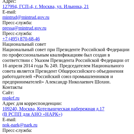
Адрес:
127994, ГСП-4, г. Москва, ул. Ильинка, 21
E-mail:
mintrud@mintrud.gov.ru
Пресс-служба:
pressa@mintrud.gov.ru
Пресс-служба:
+7 (495) 870-68-46
Национальный совет
Национальный совет при Президенте Российской Федерации
по профессиональным квалификациям был создан в
соответствии с Указом Президента Российской Федерации от
16 апреля 2014 года № 249. Председателем Национального
совета является Президент Общероссийского объединения
работодателей «Российский союз промышленников и
предпринимателей» Александр Николаевич Шохин.
Контакты
Сайт:
nspkrf.ru
Адрес для корреспонденции:
109240, Москва, Котельническая набережная д.17
(В РСПП для АНО «НАРК»)
E-mail:
nok-nark@nark.ru
Пресс-служба: