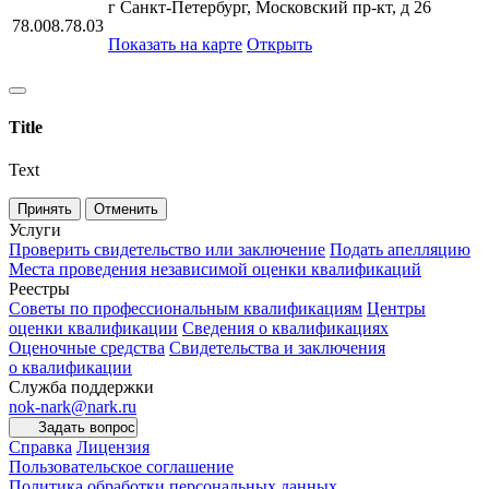
г Санкт-Петербург, Московский пр-кт, д 26
78.008.78.03
Показать на карте
Открыть
Title
Text
Принять
Отменить
Услуги
Проверить свидетельство или заключение
Подать апелляцию
Места проведения независимой оценки квалификаций
Реестры
Советы по профессиональным квалификациям
Центры
оценки квалификации
Сведения о квалификациях
Оценочные средства
Свидетельства и заключения
о квалификации
Служба поддержки
nok-nark@nark.ru
Задать вопрос
Справка
Лицензия
Пользовательское соглашение
Политика обработки персональных данных