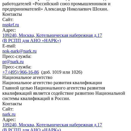
работодателей «Российский союз промышленников и
предпринимателей» Александр Николаевич Шохин.
Контакты
Сайт:
nspkrf.ru
Адрес:
109240, Москва, Котельническая набережная д.17
(В РСПП для АНО «НАРК»)
E-mail:
nok-nark@nark.ru
Пресс-служба:
pr@nark.ru
Пресс-служба:
+7 (495) 966-16-86
(доб. 1019 или 1026)
Национальное агентство
Национальное агентство развития квалификации
Главной целью Национального агентства развития
квалификаций является содействие развитию Национальной
системы квалификаций в России.
Контакты
Сайт:
nark.ru
Адрес:
109240, Москва, Котельническая набережная д.17
(В РСПП для АНО «НАРК»)