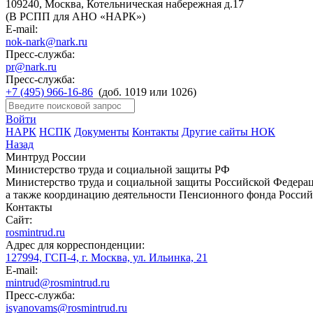
109240, Москва, Котельническая набережная д.17
(В РСПП для АНО «НАРК»)
E-mail:
nok-nark@nark.ru
Пресс-служба:
pr@nark.ru
Пресс-служба:
+7 (495) 966-16-86
(доб. 1019 или 1026)
Войти
НАРК
НСПК
Документы
Контакты
Другие сайты НОК
Назад
Минтруд России
Министерство труда и социальной защиты РФ
Министерство труда и социальной защиты Российской Федераци
а также координацию деятельности Пенсионного фонда Россий
Контакты
Сайт:
rosmintrud.ru
Адрес для корреспонденции:
127994, ГСП-4, г. Москва, ул. Ильинка, 21
E-mail:
mintrud@rosmintrud.ru
Пресс-служба:
isyanovams@rosmintrud.ru