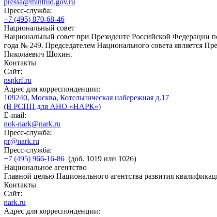
pressa@mintrud.gov.ru
Пресс-служба:
+7 (495) 870-68-46
Национальный совет
Национальный совет при Президенте Российской Федерации по
года № 249. Председателем Национального совета является П
Николаевич Шохин.
Контакты
Сайт:
nspkrf.ru
Адрес для корреспонденции:
109240, Москва, Котельническая набережная д.17
(В РСПП для АНО «НАРК»)
E-mail:
nok-nark@nark.ru
Пресс-служба:
pr@nark.ru
Пресс-служба:
+7 (495) 966-16-86
(доб. 1019 или 1026)
Национальное агентство
Главной целью Национального агентства развития квалификац
Контакты
Сайт:
nark.ru
Адрес для корреспонденции: