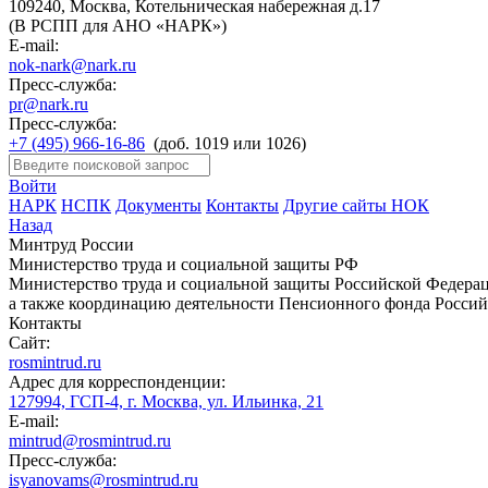
109240, Москва, Котельническая набережная д.17
(В РСПП для АНО «НАРК»)
E-mail:
nok-nark@nark.ru
Пресс-служба:
pr@nark.ru
Пресс-служба:
+7 (495) 966-16-86
(доб. 1019 или 1026)
Войти
НАРК
НСПК
Документы
Контакты
Другие сайты НОК
Назад
Минтруд России
Министерство труда и социальной защиты РФ
Министерство труда и социальной защиты Российской Федераци
а также координацию деятельности Пенсионного фонда Россий
Контакты
Сайт:
rosmintrud.ru
Адрес для корреспонденции:
127994, ГСП-4, г. Москва, ул. Ильинка, 21
E-mail:
mintrud@rosmintrud.ru
Пресс-служба:
isyanovams@rosmintrud.ru