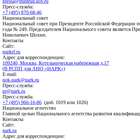
pressa@mintrud.gov.ru
Пресс-служба:
+7 (495) 870-68-46
Национальный совет
Национальный совет при Президенте Российской Федерации по
года № 249. Председателем Национального совета является П
Николаевич Шохин.
Контакты
Сайт:
nspkrf.ru
Адрес для корреспонденции:
109240, Москва, Котельническая набережная д.17
(В РСПП для АНО «НАРК»)
E-mail:
nok-nark@nark.ru
Пресс-служба:
pr@nark.ru
Пресс-служба:
+7 (495) 966-16-86
(доб. 1019 или 1026)
Национальное агентство
Главной целью Национального агентства развития квалификац
Контакты
Сайт:
nark.ru
Адрес для корреспонденции: