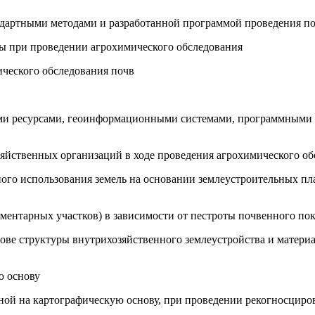
андартными методами и разработанной программой проведения по
вы при проведении агрохимического обследования
ического обследования почв
ми ресурсами, геоинформационными системами, программными 
озяйственных организаций в ходе проведения агрохимического о
ого использования земель на основании землеустроительных пла
ементарных участков) в зависимости от пестроты почвенного пок
нове структуры внутрихозяйственного землеустройства и матер
ю основу
ной на картографическую основу, при проведении рекогносциро