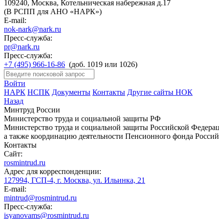
109240, Москва, Котельническая набережная д.17
(В РСПП для АНО «НАРК»)
E-mail:
nok-nark@nark.ru
Пресс-служба:
pr@nark.ru
Пресс-служба:
+7 (495) 966-16-86
(доб. 1019 или 1026)
Войти
НАРК
НСПК
Документы
Контакты
Другие сайты НОК
Назад
Минтруд России
Министерство труда и социальной защиты РФ
Министерство труда и социальной защиты Российской Федераци
а также координацию деятельности Пенсионного фонда Россий
Контакты
Сайт:
rosmintrud.ru
Адрес для корреспонденции:
127994, ГСП-4, г. Москва, ул. Ильинка, 21
E-mail:
mintrud@rosmintrud.ru
Пресс-служба:
isyanovams@rosmintrud.ru