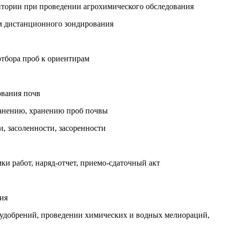
итории при проведении агрохимического обследования
ом дистанционного зондирования
отбора проб к ориентирам
ования почв
хранению, хранению проб почвы
и, засоленности, засоренности
ки работ, наряд-отчет, приемо-сдаточный акт
ия
и удобрений, проведении химических и водных мелиораций,