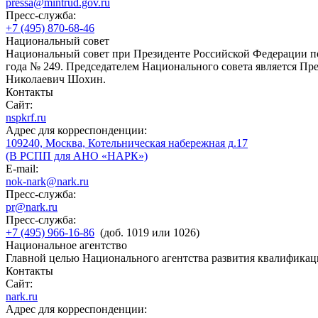
pressa@mintrud.gov.ru
Пресс-служба:
+7 (495) 870-68-46
Национальный совет
Национальный совет при Президенте Российской Федерации по
года № 249. Председателем Национального совета является П
Николаевич Шохин.
Контакты
Сайт:
nspkrf.ru
Адрес для корреспонденции:
109240, Москва, Котельническая набережная д.17
(В РСПП для АНО «НАРК»)
E-mail:
nok-nark@nark.ru
Пресс-служба:
pr@nark.ru
Пресс-служба:
+7 (495) 966-16-86
(доб. 1019 или 1026)
Национальное агентство
Главной целью Национального агентства развития квалификац
Контакты
Сайт:
nark.ru
Адрес для корреспонденции: