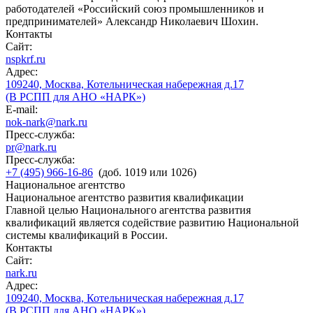
работодателей «Российский союз промышленников и
предпринимателей» Александр Николаевич Шохин.
Контакты
Сайт:
nspkrf.ru
Адрес:
109240, Москва, Котельническая набережная д.17
(В РСПП для АНО «НАРК»)
E-mail:
nok-nark@nark.ru
Пресс-служба:
pr@nark.ru
Пресс-служба:
+7 (495) 966-16-86
(доб. 1019 или 1026)
Национальное агентство
Национальное агентство развития квалификации
Главной целью Национального агентства развития
квалификаций является содействие развитию Национальной
системы квалификаций в России.
Контакты
Сайт:
nark.ru
Адрес:
109240, Москва, Котельническая набережная д.17
(В РСПП для АНО «НАРК»)