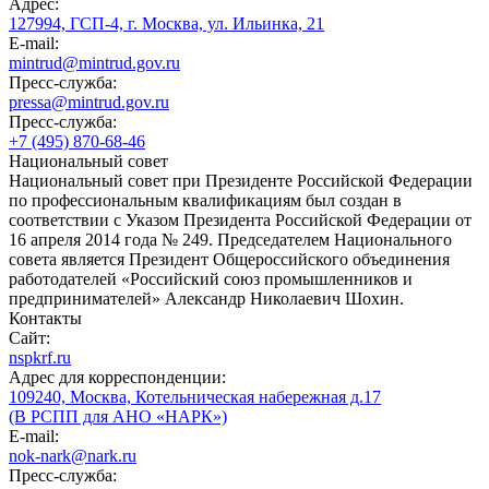
Адрес:
127994, ГСП-4, г. Москва, ул. Ильинка, 21
E-mail:
mintrud@mintrud.gov.ru
Пресс-служба:
pressa@mintrud.gov.ru
Пресс-служба:
+7 (495) 870-68-46
Национальный совет
Национальный совет при Президенте Российской Федерации
по профессиональным квалификациям был создан в
соответствии с Указом Президента Российской Федерации от
16 апреля 2014 года № 249. Председателем Национального
совета является Президент Общероссийского объединения
работодателей «Российский союз промышленников и
предпринимателей» Александр Николаевич Шохин.
Контакты
Сайт:
nspkrf.ru
Адрес для корреспонденции:
109240, Москва, Котельническая набережная д.17
(В РСПП для АНО «НАРК»)
E-mail:
nok-nark@nark.ru
Пресс-служба: