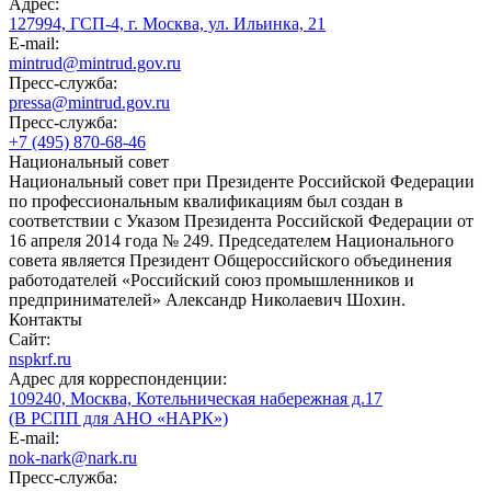
Адрес:
127994, ГСП-4, г. Москва, ул. Ильинка, 21
E-mail:
mintrud@mintrud.gov.ru
Пресс-служба:
pressa@mintrud.gov.ru
Пресс-служба:
+7 (495) 870-68-46
Национальный совет
Национальный совет при Президенте Российской Федерации
по профессиональным квалификациям был создан в
соответствии с Указом Президента Российской Федерации от
16 апреля 2014 года № 249. Председателем Национального
совета является Президент Общероссийского объединения
работодателей «Российский союз промышленников и
предпринимателей» Александр Николаевич Шохин.
Контакты
Сайт:
nspkrf.ru
Адрес для корреспонденции:
109240, Москва, Котельническая набережная д.17
(В РСПП для АНО «НАРК»)
E-mail:
nok-nark@nark.ru
Пресс-служба: