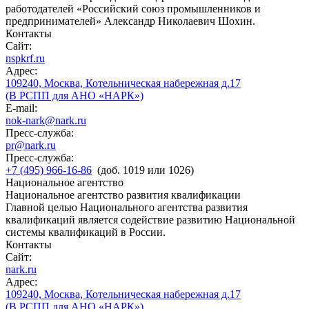
работодателей «Российский союз промышленников и
предпринимателей» Александр Николаевич Шохин.
Контакты
Сайт:
nspkrf.ru
Адрес:
109240, Москва, Котельническая набережная д.17
(В РСПП для АНО «НАРК»)
E-mail:
nok-nark@nark.ru
Пресс-служба:
pr@nark.ru
Пресс-служба:
+7 (495) 966-16-86
(доб. 1019 или 1026)
Национальное агентство
Национальное агентство развития квалификации
Главной целью Национального агентства развития
квалификаций является содействие развитию Национальной
системы квалификаций в России.
Контакты
Сайт:
nark.ru
Адрес:
109240, Москва, Котельническая набережная д.17
(В РСПП для АНО «НАРК»)