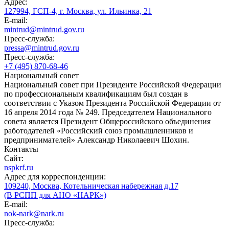
Адрес:
127994, ГСП-4, г. Москва, ул. Ильинка, 21
E-mail:
mintrud@mintrud.gov.ru
Пресс-служба:
pressa@mintrud.gov.ru
Пресс-служба:
+7 (495) 870-68-46
Национальный совет
Национальный совет при Президенте Российской Федерации
по профессиональным квалификациям был создан в
соответствии с Указом Президента Российской Федерации от
16 апреля 2014 года № 249. Председателем Национального
совета является Президент Общероссийского объединения
работодателей «Российский союз промышленников и
предпринимателей» Александр Николаевич Шохин.
Контакты
Сайт:
nspkrf.ru
Адрес для корреспонденции:
109240, Москва, Котельническая набережная д.17
(В РСПП для АНО «НАРК»)
E-mail:
nok-nark@nark.ru
Пресс-служба: