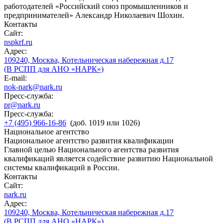
работодателей «Российский союз промышленников и
предпринимателей» Александр Николаевич Шохин.
Контакты
Сайт:
nspkrf.ru
Адрес:
109240, Москва, Котельническая набережная д.17
(В РСПП для АНО «НАРК»)
E-mail:
nok-nark@nark.ru
Пресс-служба:
pr@nark.ru
Пресс-служба:
+7 (495) 966-16-86
(доб. 1019 или 1026)
Национальное агентство
Национальное агентство развития квалификации
Главной целью Национального агентства развития
квалификаций является содействие развитию Национальной
системы квалификаций в России.
Контакты
Сайт:
nark.ru
Адрес:
109240, Москва, Котельническая набережная д.17
(В РСПП для АНО «НАРК»)